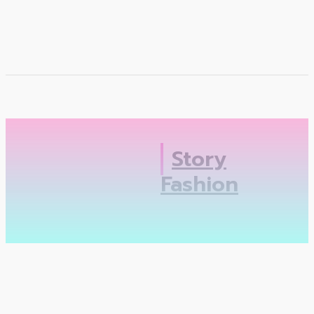
Pertama Kali Hadir,
Atrium...
GloUtopia: Creator
Festival Terbesar dari
Anggie
Unilever...
Lifestyle
Napoleon For Men
Gandeng Side
Brothers untuk
Story
Luncurkan Extrait...
Fashion
Lifestyle
Fadi Alaydrus Gabung
Asmara Gen Z New
Era, Pamerkan...
Lifestyle