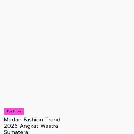
SIVIA, Agatha Pricilla,
dan Ify Alyssa
Bagikan Cara Jalani...
Tips Memulai Pilates bagi Pemula
HiLo Strong Fest Ajak Masyarakat #NabungOtot
untuk Cegah Sarcopenia
Optik Melawai Vision Run 2026 Rayakan Hari Jad
Optik...
Fashion
Medan Fashion Trend
2026 Angkat Wastra
Sumatera...