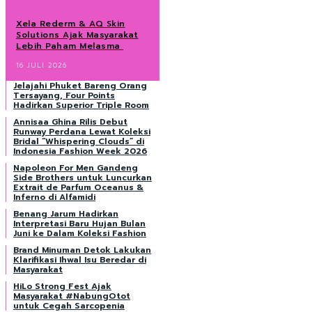
Xela Rederm & AQ Skin
Solutions Ajak Masyarakat
Lebih Paham Melasma
16 JULI 2026
Jelajahi Phuket Bareng Orang
Tersayang, Four Points
Hadirkan Superior Triple Room
Annisaa Ghina Rilis Debut
Runway Perdana Lewat Koleksi
Bridal “Whispering Clouds” di
Indonesia Fashion Week 2026
Napoleon For Men Gandeng
Side Brothers untuk Luncurkan
Extrait de Parfum Oceanus &
Inferno di Alfamidi
Benang Jarum Hadirkan
Interpretasi Baru Hujan Bulan
Juni ke Dalam Koleksi Fashion
Brand Minuman Detok Lakukan
Klarifikasi Ihwal Isu Beredar di
Masyarakat
HiLo Strong Fest Ajak
Masyarakat #NabungOtot
untuk Cegah Sarcopenia