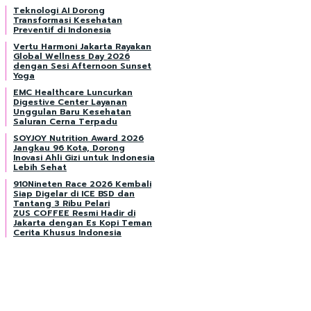
Teknologi AI Dorong
Transformasi Kesehatan
Preventif di Indonesia
Vertu Harmoni Jakarta Rayakan
Global Wellness Day 2026
dengan Sesi Afternoon Sunset
Yoga
EMC Healthcare Luncurkan
Digestive Center Layanan
Unggulan Baru Kesehatan
Saluran Cerna Terpadu
SOYJOY Nutrition Award 2026
Jangkau 96 Kota, Dorong
Inovasi Ahli Gizi untuk Indonesia
Lebih Sehat
910Nineten Race 2026 Kembali
Siap Digelar di ICE BSD dan
Tantang 3 Ribu Pelari
ZUS COFFEE Resmi Hadir di
Jakarta dengan Es Kopi Teman
Cerita Khusus Indonesia