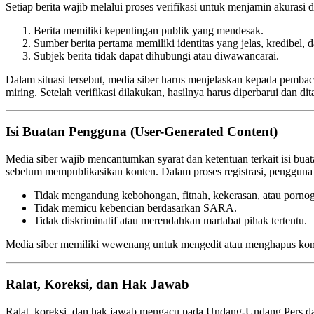
Setiap berita wajib melalui proses verifikasi untuk menjamin akurasi
Berita memiliki kepentingan publik yang mendesak.
Sumber berita pertama memiliki identitas yang jelas, kredibel,
Subjek berita tidak dapat dihubungi atau diwawancarai.
Dalam situasi tersebut, media siber harus menjelaskan kepada pembaca
miring. Setelah verifikasi dilakukan, hasilnya harus diperbarui dan dit
Isi Buatan Pengguna (User-Generated Content)
Media siber wajib mencantumkan syarat dan ketentuan terkait isi bu
sebelum mempublikasikan konten. Dalam proses registrasi, pengguna
Tidak mengandung kebohongan, fitnah, kekerasan, atau pornog
Tidak memicu kebencian berdasarkan SARA.
Tidak diskriminatif atau merendahkan martabat pihak tertentu.
Media siber memiliki wewenang untuk mengedit atau menghapus kon
Ralat, Koreksi, dan Hak Jawab
Ralat, koreksi, dan hak jawab mengacu pada Undang-Undang Pers dan K