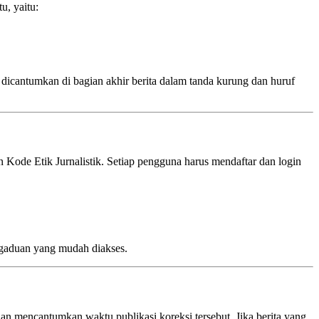
u, yaitu:
i dicantumkan di bagian akhir berita dalam tanda kurung dan huruf
Kode Etik Jurnalistik. Setiap pengguna harus mendaftar dan login
gaduan yang mudah diakses.
an mencantumkan waktu publikasi koreksi tersebut. Jika berita yang