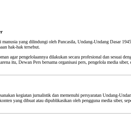
er
si manusia yang dilindungi oleh Pancasila, Undang-Undang Dasar 194
naan hak-hak tersebut.
oman agar pengelolaannya dilakukan secara profesional dan sesuai de
arena itu, Dewan Pers bersama organisasi pers, pengelola media siber
ksanakan kegiatan jurnalistik dan memenuhi persyaratan Undang-Undan
nten yang dibuat atau dipublikasikan oleh pengguna media siber, seper