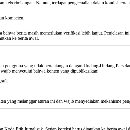
 dan keberimbangan. Namun, terdapat pengecualian dalam kondisi tertent
 dan kompeten.
 bahwa berita masih memerlukan verifikasi lebih lanjut. Penjelasan in
autkan ke berita awal.
atan pengguna yang tidak bertentangan dengan Undang-Undang Pers dan 
 wajib menyetujui bahwa konten yang dipublikasikan:
rafi.
ten yang melanggar aturan ini dan wajib menyediakan mekanisme pen
ode Etik Jurnalistik. Setiap koreksi harus ditautkan ke berita awal d