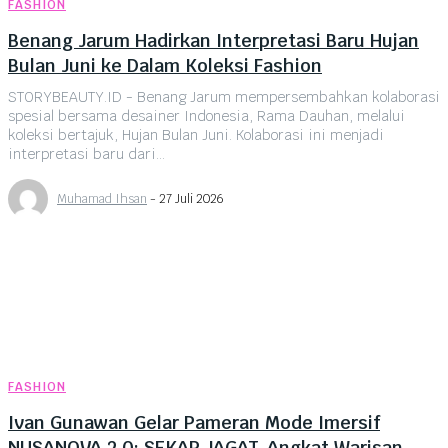
FASHION
Benang Jarum Hadirkan Interpretasi Baru Hujan
Bulan Juni ke Dalam Koleksi Fashion
STORYBEAUTY.ID - Benang Jarum mempersembahkan kolaborasi
spesial bersama desainer Indonesia, Rama Dauhan, melalui
koleksi bertajuk, Hujan Bulan Juni. Kolaborasi ini menjadi
interpretasi baru dari...
Muhamad Ihsan
-
27 Juli 2026
FASHION
Ivan Gunawan Gelar Pameran Mode Imersif
NUSANOVA 2.0: SEKAR JAGAT, Angkat Warisan