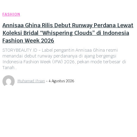
FASHION
Annisaa Ghina Rilis Debut Runway Perdana Lewat
Koleksi Bridal “Whispering Clouds” di Indonesia
Fashion Week 2026
STORYBEAUTY.ID - Label pengantin Annisaa Ghina resmi
menandai debut runway perdananya di ajang bergengsi
Indonesia Fashion Week (IFW) 2026, pekan mode terbesar di
Tanah...
Muhamad Ihsan
-
4 Agustus 2026