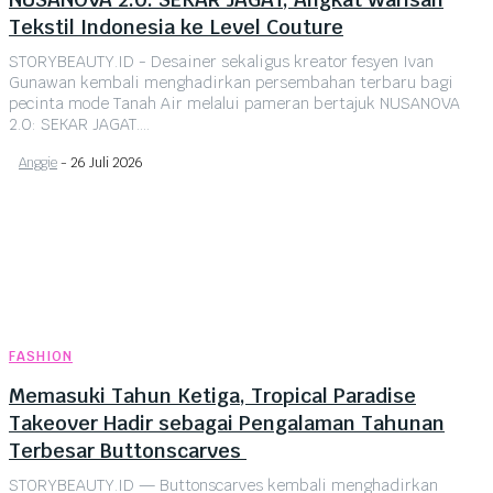
Tekstil Indonesia ke Level Couture
STORYBEAUTY.ID - Desainer sekaligus kreator fesyen Ivan
Gunawan kembali menghadirkan persembahan terbaru bagi
pecinta mode Tanah Air melalui pameran bertajuk NUSANOVA
2.0: SEKAR JAGAT....
Anggie
-
26 Juli 2026
FASHION
Memasuki Tahun Ketiga, Tropical Paradise
Takeover Hadir sebagai Pengalaman Tahunan
Terbesar Buttonscarves
STORYBEAUTY.ID — Buttonscarves kembali menghadirkan