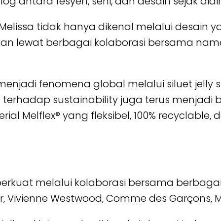
g antara fesyen, seni, dan desain sejak didi
elissa tidak hanya dikenal melalui desain yan
dkan lewat berbagai kolaborasi bersama na
njadi fenomena global melalui siluet jelly s
erhadap sustainability juga terus menjadi b
l Melflex® yang fleksibel, 100% recyclable, d
diperkuat melalui kolaborasi bersama berbaga
er, Vivienne Westwood, Comme des Garçons, 