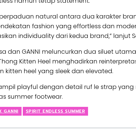
tless namun tetap statement.
perpaduan natural antara dua karakter brand
endekatan fashion yang effortless dan moder
kan individuality dari kedua brand,” lanjut S
issa dan GANNI meluncurkan dua siluet utama 
a Thong Kitten Heel menghadirkan reinterpretas
an kitten heel yang sleek dan elevated.
tampil playful dengan detail ruf le strap ya
has summer footwear.
X GANNI
SPIRIT ENDLESS SUMMER