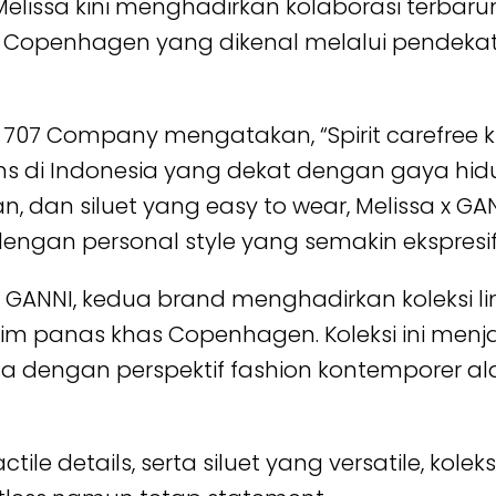
elissa kini menghadirkan kolaborasi terbar
 Copenhagen yang dikenal melalui pendekata
 707 Company mengatakan, “Spirit carefree
ns di Indonesia yang dekat dengan gaya hidup
n, dan siluet yang easy to wear, Melissa x GAN
dengan personal style yang semakin ekspresif
 x GANNI, kedua brand menghadirkan koleksi l
 musim panas khas Copenhagen. Koleksi ini me
sa dengan perspektif fashion kontemporer al
ile details, serta siluet yang versatile, kole