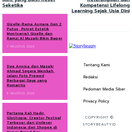
Seketika
Kompetensi Lifelong
Learning Sejak Usia Dini
Gizelle-Rama Asmara Gen Z
Putus, Potret Estetik
Montserrat Gizelle dan
Ramzi Al Muzaki Bikin Baper
7 AGUSTUS 2026
Tentang Kami
Dea Annisa dan Mazaki
Ahmad Segera Menikah,
Jalani Foto Prewed
Redaksi
Berbagai Gaya yang
Romantis
Pedoman Media Siber
5 AGUSTUS 2026
Privacy Policy
Pertama Kali Hadir,
COPYRIGHT ©
GloUtopia: Creator Festival
Terbesar dari Unilever
STORYBEAUTYID
Indonesia dan Shopee di