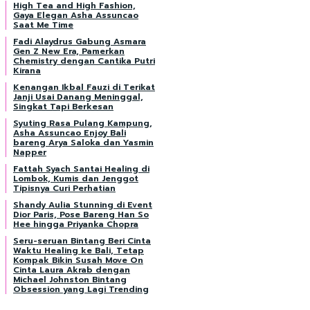
High Tea and High Fashion,
Gaya Elegan Asha Assuncao
Saat Me Time
Fadi Alaydrus Gabung Asmara
Gen Z New Era, Pamerkan
Chemistry dengan Cantika Putri
Kirana
Kenangan Ikbal Fauzi di Terikat
Janji Usai Danang Meninggal,
Singkat Tapi Berkesan
Syuting Rasa Pulang Kampung,
Asha Assuncao Enjoy Bali
bareng Arya Saloka dan Yasmin
Napper
Fattah Syach Santai Healing di
Lombok, Kumis dan Jenggot
Tipisnya Curi Perhatian
Shandy Aulia Stunning di Event
Dior Paris, Pose Bareng Han So
Hee hingga Priyanka Chopra
Seru-seruan Bintang Beri Cinta
Waktu Healing ke Bali, Tetap
Kompak Bikin Susah Move On
Cinta Laura Akrab dengan
Michael Johnston Bintang
Obsession yang Lagi Trending