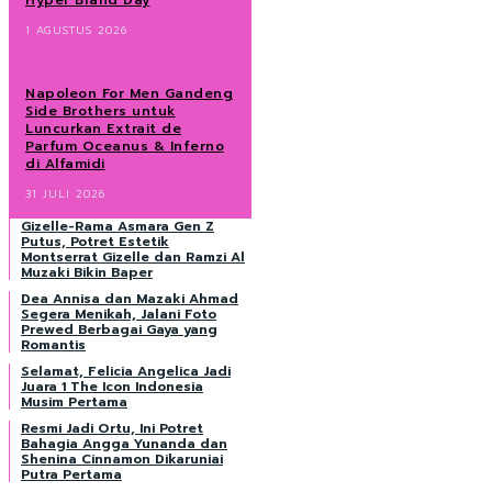
Hyper Brand Day
1 AGUSTUS 2026
Napoleon For Men Gandeng
Side Brothers untuk
Luncurkan Extrait de
Parfum Oceanus & Inferno
di Alfamidi
31 JULI 2026
Gizelle-Rama Asmara Gen Z
Putus, Potret Estetik
Montserrat Gizelle dan Ramzi Al
Muzaki Bikin Baper
Dea Annisa dan Mazaki Ahmad
Segera Menikah, Jalani Foto
Prewed Berbagai Gaya yang
Romantis
Selamat, Felicia Angelica Jadi
Juara 1 The Icon Indonesia
Musim Pertama
Resmi Jadi Ortu, Ini Potret
Bahagia Angga Yunanda dan
Shenina Cinnamon Dikaruniai
Putra Pertama