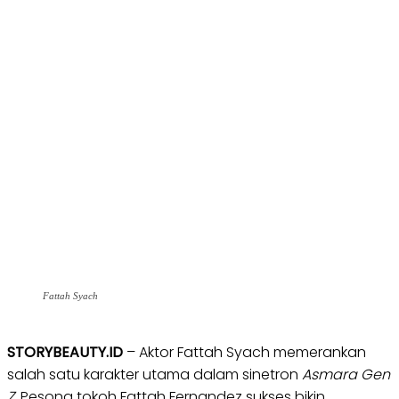
Fattah Syach
STORYBEAUTY.ID
– Aktor Fattah Syach memerankan
salah satu karakter utama dalam sinetron
Asmara Gen
Z
. Pesona tokoh Fattah Fernandez sukses bikin