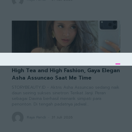
BEAUTY
High Tea and High Fashion, Gaya Elegan
Asha Assuncao Saat Me Time
STORYBEAUTY.ID - Aktris Asha Assuncao sedang naik
daun seiring sukses sinetron Terikat Janji. Peran
sebagai Davina berhasil menarik simpati para
penonton. Di tengah padatnya jadwal...
Raya Pandi
-
31 Juli 2026