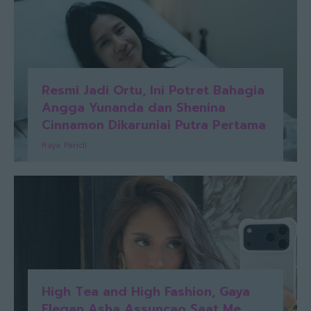
Resmi Jadi Ortu, Ini Potret Bahagia
Angga Yunanda dan Shenina
Cinnamon Dikaruniai Putra Pertama
Raya Pandi
High Tea and High Fashion, Gaya
Elegan Asha Assuncao Saat Me