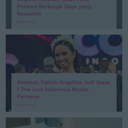
Prewed Berbagai Gaya yang
Romantis
Raya Pandi
Selamat, Felicia Angelica Jadi Juara
1 The Icon Indonesia Musim
Pertama
Raya Pandi