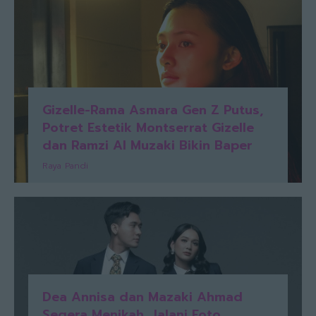
Gizelle-Rama Asmara Gen Z Putus,
Potret Estetik Montserrat Gizelle
dan Ramzi Al Muzaki Bikin Baper
Raya Pandi
Dea Annisa dan Mazaki Ahmad
Segera Menikah, Jalani Foto