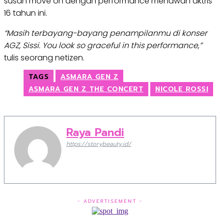
susah move on dengan performance menawan aktris
16 tahun ini.
“Masih terbayang-bayang penampilanmu di konser
AGZ, Sissi. You look so graceful in this performance,”
tulis seorang netizen.
TAGS
ASMARA GEN Z
ASMARA GEN Z THE CONCERT
NICOLE ROSSI
Raya Pandi
https://storybeauty.id/
- ADVERTISEMENT -