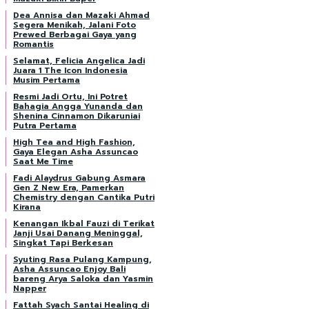
Dea Annisa dan Mazaki Ahmad
Segera Menikah, Jalani Foto
Prewed Berbagai Gaya yang
Romantis
Selamat, Felicia Angelica Jadi
Juara 1 The Icon Indonesia
Musim Pertama
Resmi Jadi Ortu, Ini Potret
Bahagia Angga Yunanda dan
Shenina Cinnamon Dikaruniai
Putra Pertama
High Tea and High Fashion,
Gaya Elegan Asha Assuncao
Saat Me Time
Fadi Alaydrus Gabung Asmara
Gen Z New Era, Pamerkan
Chemistry dengan Cantika Putri
Kirana
Kenangan Ikbal Fauzi di Terikat
Janji Usai Danang Meninggal,
Singkat Tapi Berkesan
Syuting Rasa Pulang Kampung,
Asha Assuncao Enjoy Bali
bareng Arya Saloka dan Yasmin
Napper
Fattah Syach Santai Healing di