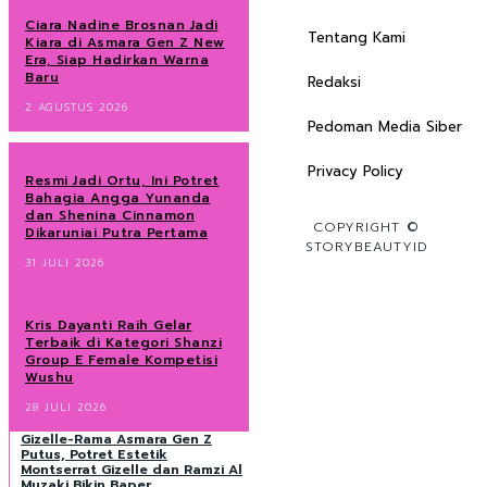
Ciara Nadine Brosnan Jadi
Tentang Kami
Kiara di Asmara Gen Z New
Era, Siap Hadirkan Warna
Baru
Redaksi
2 AGUSTUS 2026
Pedoman Media Siber
Privacy Policy
Resmi Jadi Ortu, Ini Potret
Bahagia Angga Yunanda
dan Shenina Cinnamon
COPYRIGHT ©
Dikaruniai Putra Pertama
STORYBEAUTYID
31 JULI 2026
Kris Dayanti Raih Gelar
Terbaik di Kategori Shanzi
Group E Female Kompetisi
Wushu
28 JULI 2026
Gizelle-Rama Asmara Gen Z
Putus, Potret Estetik
Montserrat Gizelle dan Ramzi Al
Muzaki Bikin Baper