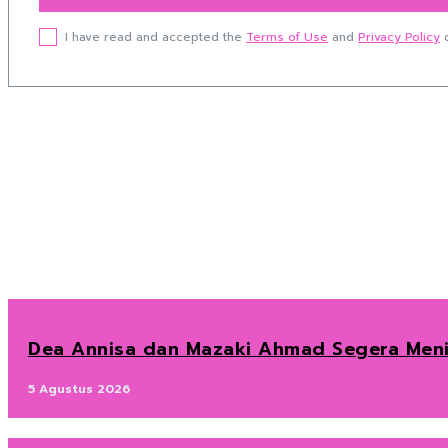
I have read and accepted the
Terms of Use
and
Privacy Policy
o
Dea Annisa dan Mazaki Ahmad Segera Menik
5 Agustus 2026