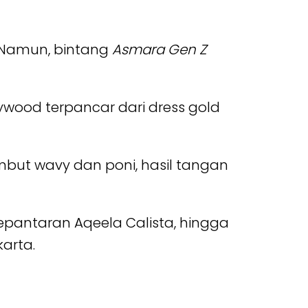
u. Namun, bintang
Asmara Gen Z
llywood terpancar dari dress gold
but wavy dan poni, hasil tangan
pantaran Aqeela Calista, hingga
karta.