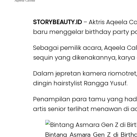
Aqeela Calista
STORYBEAUTY.ID
– Aktris Aqeela C
baru menggelar birthday party pa
Sebagai pemilik acara, Aqeela Cali
sequin yang dikenakannya, karya
Dalam jepretan kamera riomotret
dingin hairstylist Rangga Yusuf.
Penampilan para tamu yang hadir
artis senior terlihat menawan di a
Bintang Asmara Gen Z di Birthd