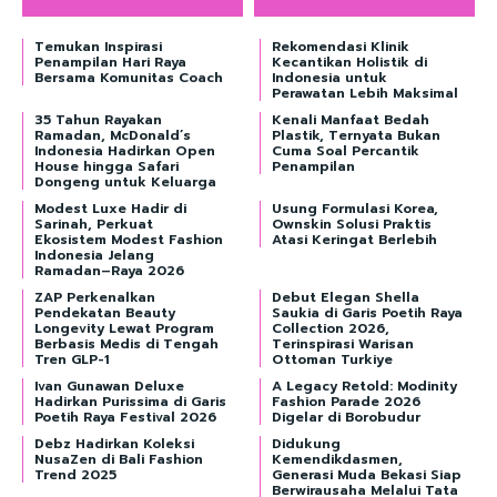
Temukan Inspirasi
Rekomendasi Klinik
Penampilan Hari Raya
Kecantikan Holistik di
Bersama Komunitas Coach
Indonesia untuk
Perawatan Lebih Maksimal
35 Tahun Rayakan
Kenali Manfaat Bedah
Ramadan, McDonald’s
Plastik, Ternyata Bukan
Indonesia Hadirkan Open
Cuma Soal Percantik
House hingga Safari
Penampilan
Dongeng untuk Keluarga
Modest Luxe Hadir di
Usung Formulasi Korea,
Sarinah, Perkuat
Ownskin Solusi Praktis
Ekosistem Modest Fashion
Atasi Keringat Berlebih
Indonesia Jelang
Ramadan–Raya 2026
ZAP Perkenalkan
Debut Elegan Shella
Pendekatan Beauty
Saukia di Garis Poetih Raya
Longevity Lewat Program
Collection 2026,
Berbasis Medis di Tengah
Terinspirasi Warisan
Tren GLP-1
Ottoman Turkiye
Ivan Gunawan Deluxe
A Legacy Retold: Modinity
Hadirkan Purissima di Garis
Fashion Parade 2026
Poetih Raya Festival 2026
Digelar di Borobudur
Debz Hadirkan Koleksi
Didukung
NusaZen di Bali Fashion
Kemendikdasmen,
Trend 2025
Generasi Muda Bekasi Siap
Berwirausaha Melalui Tata