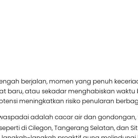
 tengah berjalan, momen yang penuh keceri
pat baru, atau sekadar menghabiskan waktu
tensi meningkatkan risiko penularan berbag
diwaspadai adalah cacar air dan gondongan
seperti di Cilegon, Tangerang Selatan, dan S
langkah-langkah proaktif guna melindungi 