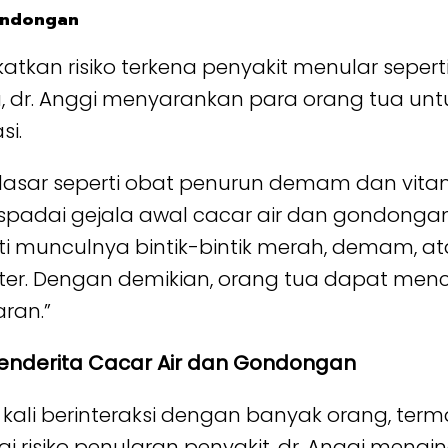
Gondongan
atkan risiko terkena penyakit menular seper
, dr. Anggi menyarankan para orang tua un
si.
asar seperti obat penurun demam dan vita
spadai gejala awal cacar air dan gondongan
i munculnya bintik-bintik merah, demam, a
ter. Dengan demikian, orang tua dapat men
ran.”
Penderita Cacar Air dan Gondongan
 kali berinteraksi dengan banyak orang, te
gi risiko penularan penyakit, dr. Anggi men