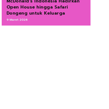
McDonald’s Indonesia Hadirkan
Open House hingga Safari
Dongeng untuk Keluarga
9 Maret 2026