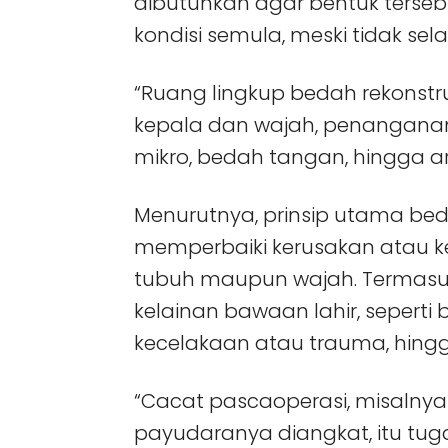
dibutuhkan agar bentuk terse
kondisi semula, meski tidak sel
“Ruang lingkup bedah rekonstru
kepala dan wajah, penanganan
mikro, bedah tangan, hingga ar
Menurutnya, prinsip utama bed
memperbaiki kerusakan atau k
tubuh maupun wajah. Termas
kelainan bawaan lahir, seperti 
kecelakaan atau trauma, hingg
“Cacat pascaoperasi, misalny
payudaranya diangkat, itu tu