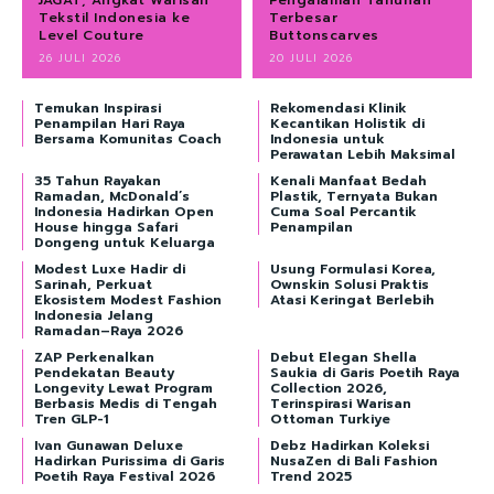
Tekstil Indonesia ke
Terbesar
Level Couture
Buttonscarves
26 JULI 2026
20 JULI 2026
Temukan Inspirasi
Rekomendasi Klinik
Penampilan Hari Raya
Kecantikan Holistik di
Bersama Komunitas Coach
Indonesia untuk
Perawatan Lebih Maksimal
35 Tahun Rayakan
Kenali Manfaat Bedah
Ramadan, McDonald’s
Plastik, Ternyata Bukan
Indonesia Hadirkan Open
Cuma Soal Percantik
House hingga Safari
Penampilan
Dongeng untuk Keluarga
Modest Luxe Hadir di
Usung Formulasi Korea,
Sarinah, Perkuat
Ownskin Solusi Praktis
Ekosistem Modest Fashion
Atasi Keringat Berlebih
Indonesia Jelang
Ramadan–Raya 2026
ZAP Perkenalkan
Debut Elegan Shella
Pendekatan Beauty
Saukia di Garis Poetih Raya
Longevity Lewat Program
Collection 2026,
Berbasis Medis di Tengah
Terinspirasi Warisan
Tren GLP-1
Ottoman Turkiye
Ivan Gunawan Deluxe
Debz Hadirkan Koleksi
Hadirkan Purissima di Garis
NusaZen di Bali Fashion
Poetih Raya Festival 2026
Trend 2025