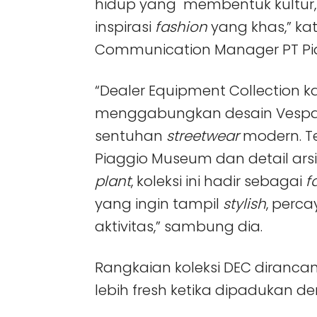
hidup yang membentuk kultur,
inspirasi
fashion
yang khas,” kat
Communication Manager PT Pia
“Dealer Equipment Collection k
menggabungkan desain Vesp
sentuhan
streetwear
modern. Ter
Piaggio Museum dan detail arsi
plant
, koleksi ini hadir sebagai
f
yang ingin tampil
stylish
, perca
aktivitas,” sambung dia.
Rangkaian koleksi DEC diran
lebih fresh ketika dipadukan d