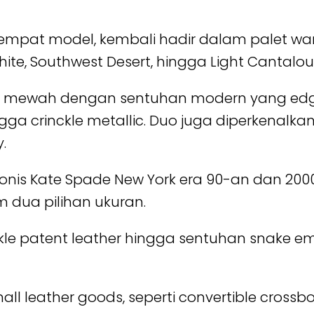
empat model, kembali hadir dalam palet warna 
White, Southwest Desert, hingga Light Cantalou
ial mewah dengan sentuhan modern yang edgy,
gga crinckle metallic. Duo juga diperkenalkan
.
t ikonis Kate Spade New York era 90-an dan 20
m dua pilihan ukuran.
crinkle patent leather hingga sentuhan snake
all leather goods, seperti convertible cross