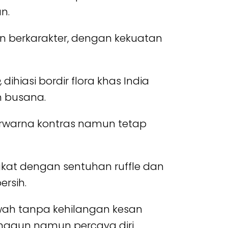
n.
an berkarakter, dengan kekuatan
,
dihiasi bordir flora khas India
h busana.
rwarna kontras namun tetap
kat dengan sentuhan ruffle dan
rsih.
ewah tanpa kehilangan kesan
nggun namun percaya diri.