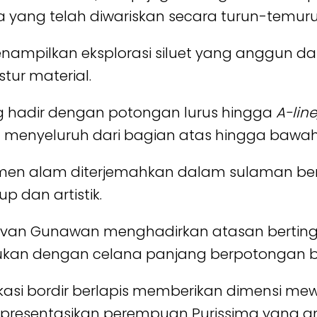
ia yang telah diwariskan secara turun-temuru
 menampilkan eksplorasi siluet yang anggun d
tur material.
g hadir dengan potongan lurus hingga
A-line
an menyeluruh dari bagian atas hingga bawa
lemen alam diterjemahkan dalam sulaman be
 dan artistik.
 Ivan Gunawan menghadirkan atasan berting
ukan dengan celana panjang berpotongan be
plikasi bordir berlapis memberikan dimensi m
erepresentasikan perempuan Purissima yang a