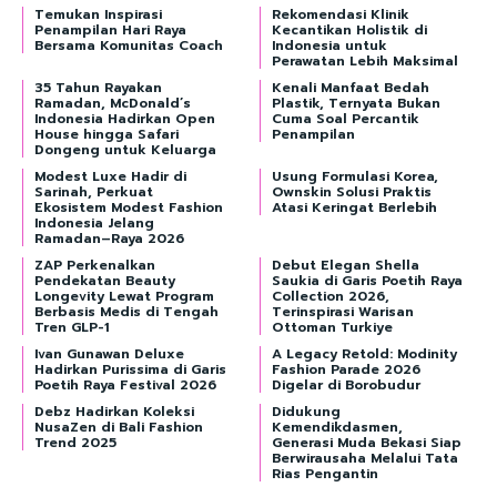
Temukan Inspirasi
Rekomendasi Klinik
Penampilan Hari Raya
Kecantikan Holistik di
Bersama Komunitas Coach
Indonesia untuk
Perawatan Lebih Maksimal
35 Tahun Rayakan
Kenali Manfaat Bedah
Ramadan, McDonald’s
Plastik, Ternyata Bukan
Indonesia Hadirkan Open
Cuma Soal Percantik
House hingga Safari
Penampilan
Dongeng untuk Keluarga
Modest Luxe Hadir di
Usung Formulasi Korea,
Sarinah, Perkuat
Ownskin Solusi Praktis
Ekosistem Modest Fashion
Atasi Keringat Berlebih
Indonesia Jelang
Ramadan–Raya 2026
ZAP Perkenalkan
Debut Elegan Shella
Pendekatan Beauty
Saukia di Garis Poetih Raya
Longevity Lewat Program
Collection 2026,
Berbasis Medis di Tengah
Terinspirasi Warisan
Tren GLP-1
Ottoman Turkiye
Ivan Gunawan Deluxe
A Legacy Retold: Modinity
Hadirkan Purissima di Garis
Fashion Parade 2026
Poetih Raya Festival 2026
Digelar di Borobudur
Debz Hadirkan Koleksi
Didukung
NusaZen di Bali Fashion
Kemendikdasmen,
Trend 2025
Generasi Muda Bekasi Siap
Berwirausaha Melalui Tata
Rias Pengantin