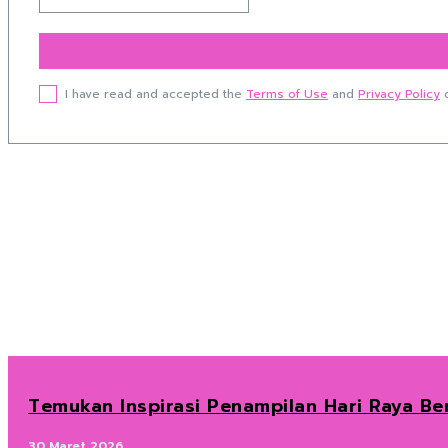
I have read and accepted the
Terms of Use
and
Privacy Policy
o
Temukan Inspirasi Penampilan Hari Raya B
30 Maret 2026