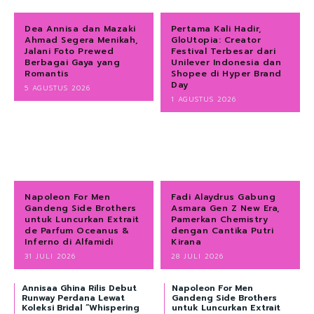
Dea Annisa dan Mazaki
Pertama Kali Hadir,
Ahmad Segera Menikah,
GloUtopia: Creator
Jalani Foto Prewed
Festival Terbesar dari
Berbagai Gaya yang
Unilever Indonesia dan
Romantis
Shopee di Hyper Brand
Day
5 AGUSTUS 2026
1 AGUSTUS 2026
Napoleon For Men
Fadi Alaydrus Gabung
Gandeng Side Brothers
Asmara Gen Z New Era,
untuk Luncurkan Extrait
Pamerkan Chemistry
de Parfum Oceanus &
dengan Cantika Putri
Inferno di Alfamidi
Kirana
31 JULI 2026
28 JULI 2026
Annisaa Ghina Rilis Debut
Napoleon For Men
Runway Perdana Lewat
Gandeng Side Brothers
Koleksi Bridal “Whispering
untuk Luncurkan Extrait