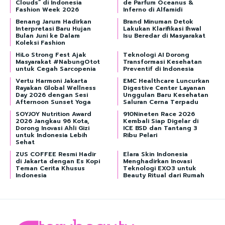
Clouds” di Indonesia
de Parfum Oceanus &
Fashion Week 2026
Inferno di Alfamidi
Benang Jarum Hadirkan
Brand Minuman Detok
Interpretasi Baru Hujan
Lakukan Klarifikasi Ihwal
Bulan Juni ke Dalam
Isu Beredar di Masyarakat
Koleksi Fashion
HiLo Strong Fest Ajak
Teknologi AI Dorong
Masyarakat #NabungOtot
Transformasi Kesehatan
untuk Cegah Sarcopenia
Preventif di Indonesia
Vertu Harmoni Jakarta
EMC Healthcare Luncurkan
Rayakan Global Wellness
Digestive Center Layanan
Day 2026 dengan Sesi
Unggulan Baru Kesehatan
Afternoon Sunset Yoga
Saluran Cerna Terpadu
SOYJOY Nutrition Award
910Nineten Race 2026
2026 Jangkau 96 Kota,
Kembali Siap Digelar di
Dorong Inovasi Ahli Gizi
ICE BSD dan Tantang 3
untuk Indonesia Lebih
Ribu Pelari
Sehat
ZUS COFFEE Resmi Hadir
Elara Skin Indonesia
di Jakarta dengan Es Kopi
Menghadirkan Inovasi
Teman Cerita Khusus
Teknologi EXO3 untuk
Indonesia
Beauty Ritual dari Rumah