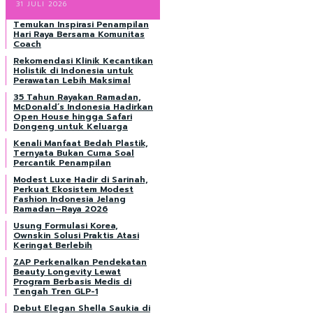
31 JULI 2026
Temukan Inspirasi Penampilan
Hari Raya Bersama Komunitas
Coach
Rekomendasi Klinik Kecantikan
Holistik di Indonesia untuk
Perawatan Lebih Maksimal
35 Tahun Rayakan Ramadan,
McDonald’s Indonesia Hadirkan
Open House hingga Safari
Dongeng untuk Keluarga
Kenali Manfaat Bedah Plastik,
Ternyata Bukan Cuma Soal
Percantik Penampilan
Modest Luxe Hadir di Sarinah,
Perkuat Ekosistem Modest
Fashion Indonesia Jelang
Ramadan–Raya 2026
Usung Formulasi Korea,
Ownskin Solusi Praktis Atasi
Keringat Berlebih
ZAP Perkenalkan Pendekatan
Beauty Longevity Lewat
Program Berbasis Medis di
Tengah Tren GLP-1
Debut Elegan Shella Saukia di