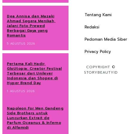
Tentang Kami
Dea Annisa dan Mazaki
Ahmad Segera Menikah,
Jalani Foto Prewed
Redaksi
Berbagai Gaya yang
Romantis
Pedoman Media Siber
5 AGUSTUS 2026
Privacy Policy
Pertama Kali Hadir,
COPYRIGHT ©
GloUtopia: Creator Festival
STORYBEAUTYID
Terbesar dari Unilever
Indonesia dan Shopee di
Hyper Brand Day
1 AGUSTUS 2026
Napoleon For Men Gandeng
Side Brothers untuk
Luncurkan Extrait de
Parfum Oceanus & Inferno
di Alfamidi