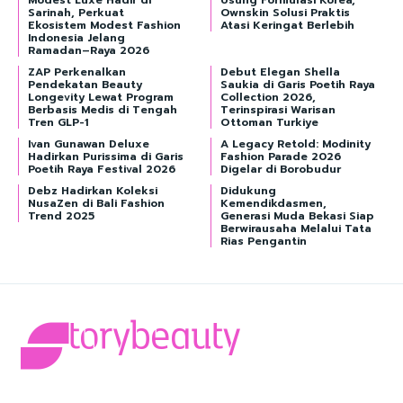
Sarinah, Perkuat
Ownskin Solusi Praktis
Ekosistem Modest Fashion
Atasi Keringat Berlebih
Indonesia Jelang
Ramadan–Raya 2026
ZAP Perkenalkan
Debut Elegan Shella
Pendekatan Beauty
Saukia di Garis Poetih Raya
Longevity Lewat Program
Collection 2026,
Berbasis Medis di Tengah
Terinspirasi Warisan
Tren GLP-1
Ottoman Turkiye
Ivan Gunawan Deluxe
A Legacy Retold: Modinity
Hadirkan Purissima di Garis
Fashion Parade 2026
Poetih Raya Festival 2026
Digelar di Borobudur
Debz Hadirkan Koleksi
Didukung
NusaZen di Bali Fashion
Kemendikdasmen,
Trend 2025
Generasi Muda Bekasi Siap
Berwirausaha Melalui Tata
Rias Pengantin