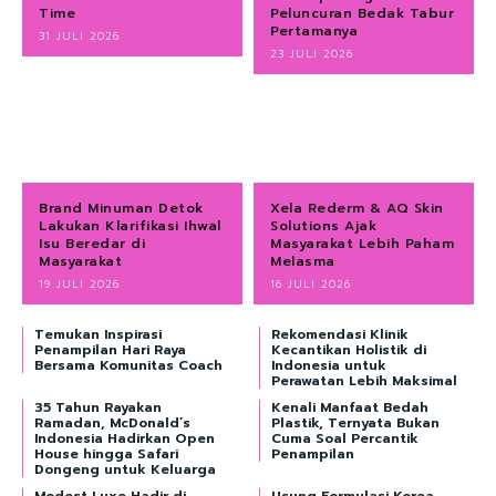
Time
Peluncuran Bedak Tabur
Pertamanya
31 JULI 2026
23 JULI 2026
Brand Minuman Detok
Xela Rederm & AQ Skin
Lakukan Klarifikasi Ihwal
Solutions Ajak
Isu Beredar di
Masyarakat Lebih Paham
Masyarakat
Melasma
19 JULI 2026
16 JULI 2026
Temukan Inspirasi
Rekomendasi Klinik
Penampilan Hari Raya
Kecantikan Holistik di
Bersama Komunitas Coach
Indonesia untuk
Perawatan Lebih Maksimal
35 Tahun Rayakan
Kenali Manfaat Bedah
Ramadan, McDonald’s
Plastik, Ternyata Bukan
Indonesia Hadirkan Open
Cuma Soal Percantik
House hingga Safari
Penampilan
Dongeng untuk Keluarga
Modest Luxe Hadir di
Usung Formulasi Korea,