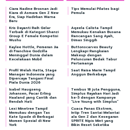
Ciara Nadine Brosnan Jadi
Tips Memulai Pilates bagi
Kiara di Asmara Gen Z New
Pemula
Era, Siap Hadirkan Warna
Baru
Kris Dayanti Raih Gelar
Aqeela Calista Tampil
Terbaik di Kategori Shanzi
Memukau Kenakan Busana
Group E Female Kompetisi
Rancangan Sang Ayah,
Wushu
Dimas Singgih
Kaylee Hottle, Pemeran Jia
Buttonscarves Beauty
di Franchise Godzilla
Lengkapi Rangkaian
Meninggal Dunia dalam
Makeup dengan
Kecelakaan Mobil
Peluncuran Bedak Tabur
Pertamanya
Profil Welah Hatta, Stage
Saat Raisa Marie Tampil
Manager Indonesia yang
Anggun Berkebaya
Dipercaya Tangani Final
Piala Dunia 2026
Isabel Haugseng
Tembus 18 juta Pengguna,
Johansen, Pacar Erling
Simplus Rayakan Hari Jadi
Haaland yang Cantik dan
ke-5 dengan Kampanye
Rendah Hati
“Live Young with Simplus”
Lexi Minetree Tampil
Cuaca Panas Ekstrem,
Memukau dengan Tas
Intip Tren Santai Melantai
Kate Spade di Berbagai
ala Gen Z dan Kesegaran
Momen Spesial di New
SPRITE Nipis Mint yang
York
Bikin Reset Seketika