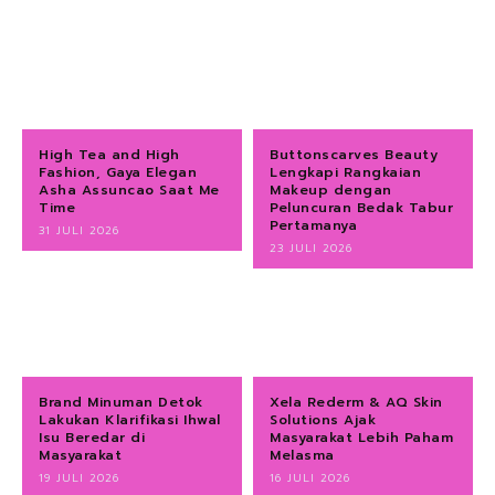
High Tea and High
Buttonscarves Beauty
Fashion, Gaya Elegan
Lengkapi Rangkaian
Asha Assuncao Saat Me
Makeup dengan
Time
Peluncuran Bedak Tabur
Pertamanya
31 JULI 2026
23 JULI 2026
Brand Minuman Detok
Xela Rederm & AQ Skin
Lakukan Klarifikasi Ihwal
Solutions Ajak
Isu Beredar di
Masyarakat Lebih Paham
Masyarakat
Melasma
19 JULI 2026
16 JULI 2026