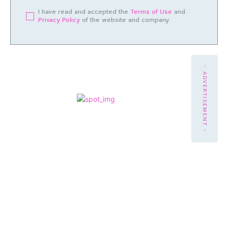
I have read and accepted the
Terms of Use
and
Privacy Policy
of the website and company.
- ADVERTISEMENT -