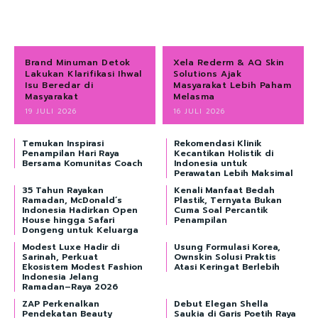
Brand Minuman Detok
Xela Rederm & AQ Skin
Lakukan Klarifikasi Ihwal
Solutions Ajak
Isu Beredar di
Masyarakat Lebih Paham
Masyarakat
Melasma
19 JULI 2026
16 JULI 2026
Temukan Inspirasi
Rekomendasi Klinik
Penampilan Hari Raya
Kecantikan Holistik di
Bersama Komunitas Coach
Indonesia untuk
Perawatan Lebih Maksimal
35 Tahun Rayakan
Kenali Manfaat Bedah
Ramadan, McDonald’s
Plastik, Ternyata Bukan
Indonesia Hadirkan Open
Cuma Soal Percantik
House hingga Safari
Penampilan
Dongeng untuk Keluarga
Modest Luxe Hadir di
Usung Formulasi Korea,
Sarinah, Perkuat
Ownskin Solusi Praktis
Ekosistem Modest Fashion
Atasi Keringat Berlebih
Indonesia Jelang
Ramadan–Raya 2026
ZAP Perkenalkan
Debut Elegan Shella
Pendekatan Beauty
Saukia di Garis Poetih Raya