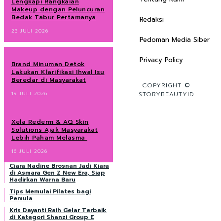
Lengkapi Rangkaian
Makeup dengan Peluncuran
Bedak Tabur Pertamanya
Redaksi
23 JULI 2026
Pedoman Media Siber
Privacy Policy
Brand Minuman Detok
Lakukan Klarifikasi Ihwal Isu
Beredar di Masyarakat
COPYRIGHT ©
19 JULI 2026
STORYBEAUTYID
Xela Rederm & AQ Skin
Solutions Ajak Masyarakat
Lebih Paham Melasma
16 JULI 2026
Ciara Nadine Brosnan Jadi Kiara
di Asmara Gen Z New Era, Siap
Hadirkan Warna Baru
Tips Memulai Pilates bagi
Pemula
Kris Dayanti Raih Gelar Terbaik
di Kategori Shanzi Group E