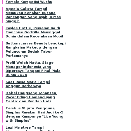
Female Kompetisi Wushu
Aqeela Calista Tampil
Memukau Kenakan Busana
Rancangan Sang Ayah, Dimas
Singgih
Kaylee Hottle, Pemeran Jia di
Franchise Godzilla Meninggal
Dunia dalam Kecelakaan Mobil
Buttonscarves Beauty Lengkapi
Rangkaian Makeup dengan
Peluncuran Bedak Tabur
Pertamanya
Profil Welah Hatta, Stage
Manager Indonesia yang
Dipercaya Tangani Final Piala
Dunia 2026
Saat Raisa Marie Tampil
Anggun Berkebaya
Isabel Haugseng Johansen,
Pacar Erling Haaland yang
Cantik dan Rendah Hati
Tembus 18 juta Pengguna,
Simplus Rayakan Hari Jadi ke-5
dengan Kampanye “Live Young
with Simplus”
Lexi Minetree Tampil