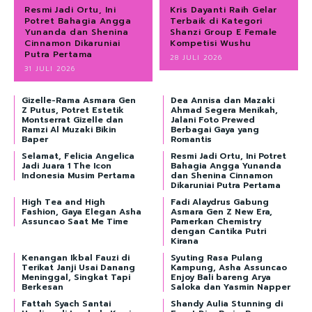
Resmi Jadi Ortu, Ini
Kris Dayanti Raih Gelar
Potret Bahagia Angga
Terbaik di Kategori
Yunanda dan Shenina
Shanzi Group E Female
Cinnamon Dikaruniai
Kompetisi Wushu
Putra Pertama
28 JULI 2026
31 JULI 2026
Gizelle-Rama Asmara Gen
Dea Annisa dan Mazaki
Z Putus, Potret Estetik
Ahmad Segera Menikah,
Montserrat Gizelle dan
Jalani Foto Prewed
Ramzi Al Muzaki Bikin
Berbagai Gaya yang
Baper
Romantis
Selamat, Felicia Angelica
Resmi Jadi Ortu, Ini Potret
Jadi Juara 1 The Icon
Bahagia Angga Yunanda
Indonesia Musim Pertama
dan Shenina Cinnamon
Dikaruniai Putra Pertama
High Tea and High
Fadi Alaydrus Gabung
Fashion, Gaya Elegan Asha
Asmara Gen Z New Era,
Assuncao Saat Me Time
Pamerkan Chemistry
dengan Cantika Putri
Kirana
Kenangan Ikbal Fauzi di
Syuting Rasa Pulang
Terikat Janji Usai Danang
Kampung, Asha Assuncao
Meninggal, Singkat Tapi
Enjoy Bali bareng Arya
Berkesan
Saloka dan Yasmin Napper
Fattah Syach Santai
Shandy Aulia Stunning di