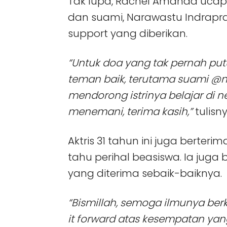
Tak lupa, Rachel Amanda ucap
dan suami, Narawastu Indrapr
support yang diberikan.
“Untuk doa yang tak pernah put
teman baik, terutama suami @n
mendorong istrinya belajar di n
menemani, terima kasih,”
tulisny
Aktris 31 tahun ini juga berte
tahu perihal beasiswa. Ia juga
yang diterima sebaik-baiknya.
“Bismillah, semoga ilmunya be
it forward atas kesempatan yan