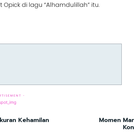
 Opick di lagu “Alhamdulillah” itu.
RTISEMENT -
akuran Kehamilan
Momen Mani
Kon