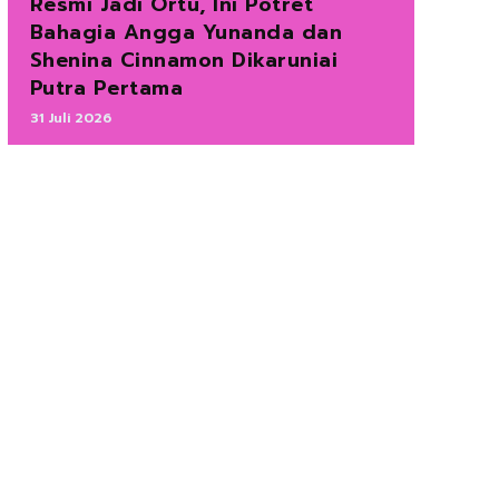
Resmi Jadi Ortu, Ini Potret
Bahagia Angga Yunanda dan
Shenina Cinnamon Dikaruniai
Putra Pertama
31 Juli 2026