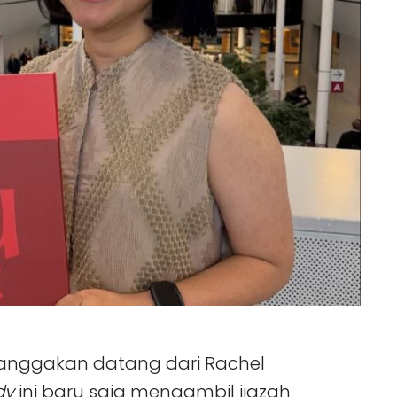
anggakan datang dari Rachel
dy
ini baru saja mengambil ijazah