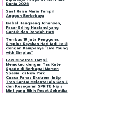
Dunia 2026
Saat Raisa Marie Tampil
Anggun Berkebaya
Isabel Haugseng Johansen,
Pacar Erling Haaland yang
Cantik dan Rendah Hati
Tembus 18 juta Pengguna,
Simplus Rayakan Hari Jadi ke-5
dengan Kampanye “Live Young
with Simplus”
Lexi Minetree Tampil
Memukau dengan Tas Kate
Spade di Berbagai Momen
Spesial di New York
Cuaca Panas Ekstrem, Intip
Tren Santai Melantai ala Gen Z
dan Kesegaran SPRITE Nipis
Mint yang Bikin Reset Seketika