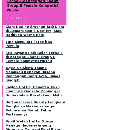
Terbaik di Kategori Shanzi
Group E Female Kompetisi
Wushu
28 JULI 2026
Ciara Nadine Brosnan Jadi Kiara
di Asmara Gen Z New Era, Siap
Hadirkan Warna Baru
Tips Memulai Pilates bagi
Pemula
Kris Dayanti Raih Gelar Terbaik
di Kategori Shanzi Group E
Female Kompetisi Wushu
Aqeela Calista Tampil
Memukau Kenakan Busana
Rancangan Sang Ayah, Dimas
Singgih
Kaylee Hottle, Pemeran Jia di
Franchise Godzilla Meninggal
Dunia dalam Kecelakaan Mobil
Buttonscarves Beauty Lengkapi
Rangkaian Makeup dengan
Peluncuran Bedak Tabur
Pertamanya
Profil Welah Hatta, Stage
Manager Indonesia yang
Dipercaya Tangani Final Piala