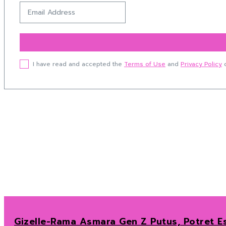
I have read and accepted the
Terms of Use
and
Privacy Policy
o
Gizelle-Rama Asmara Gen Z Putus, Potret Es