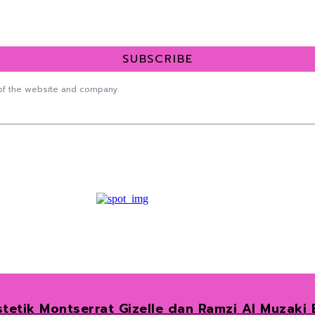
SUBSCRIBE
f the website and company.
tetik Montserrat Gizelle dan Ramzi Al Muzaki 