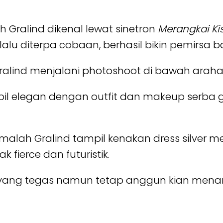
Gralind dikenal lewat sinetron
Merangkai Ki
alu diterpa cobaan, berhasil bikin pemirsa b
alind menjalani photoshoot di bawah arahan 
pil elegan dengan outfit dan makeup serba
alah Gralind tampil kenakan dress silver m
k fierce dan futuristik.
d yang tegas namun tetap anggun kian mena