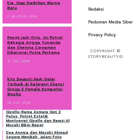
Era, Siap Hadirkan Warna
Baru
Redaksi
2 AGUSTUS 2026
Pedoman Media Siber
Privacy Policy
Resmi Jadi Ortu, Ini Potret
Bahagia Angga Yunanda
dan Shenina Cinnamon
COPYRIGHT ©
Dikaruniai Putra Pertama
STORYBEAUTYID
31 JULI 2026
Kris Dayanti Raih Gelar
Terbaik di Kategori Shanzi
Group E Female Kompetisi
Wushu
28 JULI 2026
Gizelle-Rama Asmara Gen Z
Putus, Potret Estetik
Montserrat Gizelle dan Ramzi Al
Muzaki Bikin Baper
Dea Annisa dan Mazaki Ahmad
Segera Menikah, Jalani Foto