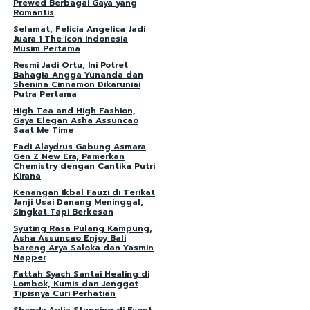
Prewed Berbagai Gaya yang
Romantis
Selamat, Felicia Angelica Jadi
Juara 1 The Icon Indonesia
Musim Pertama
Resmi Jadi Ortu, Ini Potret
Bahagia Angga Yunanda dan
Shenina Cinnamon Dikaruniai
Putra Pertama
High Tea and High Fashion,
Gaya Elegan Asha Assuncao
Saat Me Time
Fadi Alaydrus Gabung Asmara
Gen Z New Era, Pamerkan
Chemistry dengan Cantika Putri
Kirana
Kenangan Ikbal Fauzi di Terikat
Janji Usai Danang Meninggal,
Singkat Tapi Berkesan
Syuting Rasa Pulang Kampung,
Asha Assuncao Enjoy Bali
bareng Arya Saloka dan Yasmin
Napper
Fattah Syach Santai Healing di
Lombok, Kumis dan Jenggot
Tipisnya Curi Perhatian