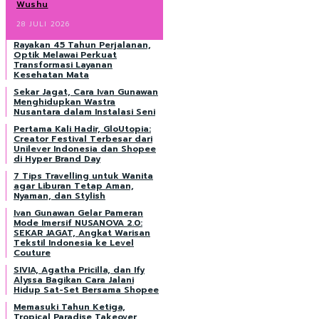
Wushu
28 JULI 2026
Rayakan 45 Tahun Perjalanan,
Optik Melawai Perkuat
Transformasi Layanan
Kesehatan Mata
Sekar Jagat, Cara Ivan Gunawan
Menghidupkan Wastra
Nusantara dalam Instalasi Seni
Pertama Kali Hadir, GloUtopia:
Creator Festival Terbesar dari
Unilever Indonesia dan Shopee
di Hyper Brand Day
7 Tips Travelling untuk Wanita
agar Liburan Tetap Aman,
Nyaman, dan Stylish
Ivan Gunawan Gelar Pameran
Mode Imersif NUSANOVA 2.0:
SEKAR JAGAT, Angkat Warisan
Tekstil Indonesia ke Level
Couture
SIVIA, Agatha Pricilla, dan Ify
Alyssa Bagikan Cara Jalani
Hidup Sat-Set Bersama Shopee
Memasuki Tahun Ketiga,
Tropical Paradise Takeover