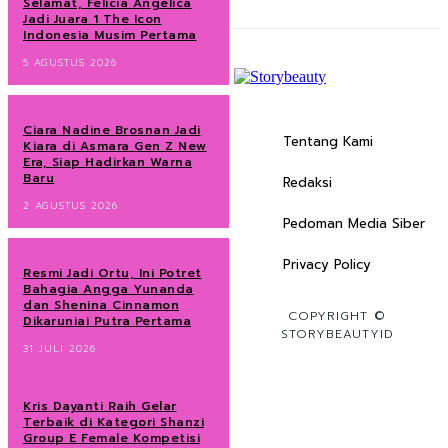
Selamat, Felicia Angelica
Jadi Juara 1 The Icon
Indonesia Musim Pertama
5 AGUSTUS 2026
Ciara Nadine Brosnan Jadi
Tentang Kami
Kiara di Asmara Gen Z New
Era, Siap Hadirkan Warna
Baru
Redaksi
2 AGUSTUS 2026
Pedoman Media Siber
Privacy Policy
Resmi Jadi Ortu, Ini Potret
Bahagia Angga Yunanda
dan Shenina Cinnamon
COPYRIGHT ©
Dikaruniai Putra Pertama
STORYBEAUTYID
31 JULI 2026
Kris Dayanti Raih Gelar
Terbaik di Kategori Shanzi
Group E Female Kompetisi