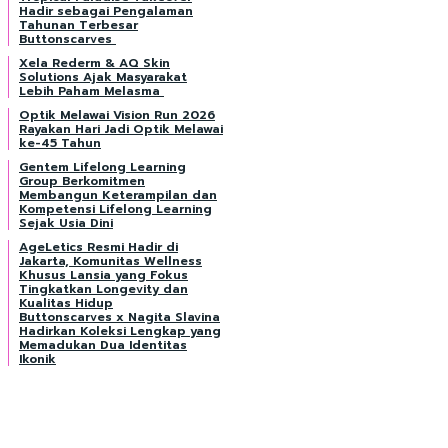
Hadir sebagai Pengalaman
Tahunan Terbesar
Buttonscarves
Xela Rederm & AQ Skin
Solutions Ajak Masyarakat
Lebih Paham Melasma
Optik Melawai Vision Run 2026
Rayakan Hari Jadi Optik Melawai
ke-45 Tahun
Gentem Lifelong Learning
Group Berkomitmen
Membangun Keterampilan dan
Kompetensi Lifelong Learning
Sejak Usia Dini
AgeLetics Resmi Hadir di
Jakarta, Komunitas Wellness
Khusus Lansia yang Fokus
Tingkatkan Longevity dan
Kualitas Hidup
Buttonscarves x Nagita Slavina
Hadirkan Koleksi Lengkap yang
Memadukan Dua Identitas
Ikonik