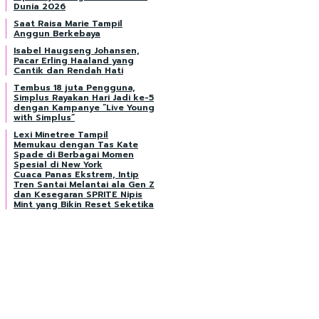
Dunia 2026
Saat Raisa Marie Tampil
Anggun Berkebaya
Isabel Haugseng Johansen,
Pacar Erling Haaland yang
Cantik dan Rendah Hati
Tembus 18 juta Pengguna,
Simplus Rayakan Hari Jadi ke-5
dengan Kampanye “Live Young
with Simplus”
Lexi Minetree Tampil
Memukau dengan Tas Kate
Spade di Berbagai Momen
Spesial di New York
Cuaca Panas Ekstrem, Intip
Tren Santai Melantai ala Gen Z
dan Kesegaran SPRITE Nipis
Mint yang Bikin Reset Seketika