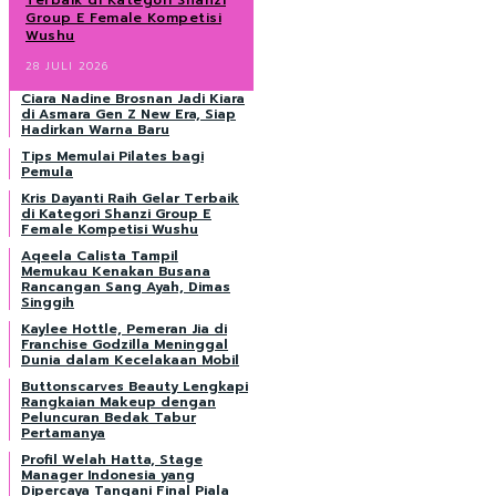
Terbaik di Kategori Shanzi
Group E Female Kompetisi
Wushu
28 JULI 2026
Ciara Nadine Brosnan Jadi Kiara
di Asmara Gen Z New Era, Siap
Hadirkan Warna Baru
Tips Memulai Pilates bagi
Pemula
Kris Dayanti Raih Gelar Terbaik
di Kategori Shanzi Group E
Female Kompetisi Wushu
Aqeela Calista Tampil
Memukau Kenakan Busana
Rancangan Sang Ayah, Dimas
Singgih
Kaylee Hottle, Pemeran Jia di
Franchise Godzilla Meninggal
Dunia dalam Kecelakaan Mobil
Buttonscarves Beauty Lengkapi
Rangkaian Makeup dengan
Peluncuran Bedak Tabur
Pertamanya
Profil Welah Hatta, Stage
Manager Indonesia yang
Dipercaya Tangani Final Piala