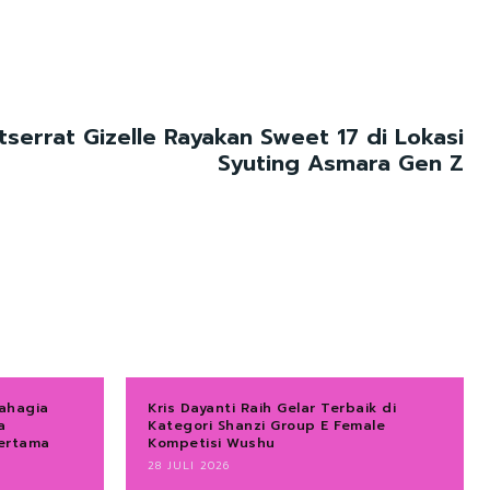
tserrat Gizelle Rayakan Sweet 17 di Lokasi
Syuting Asmara Gen Z
Bahagia
Kris Dayanti Raih Gelar Terbaik di
a
Kategori Shanzi Group E Female
Pertama
Kompetisi Wushu
28 JULI 2026