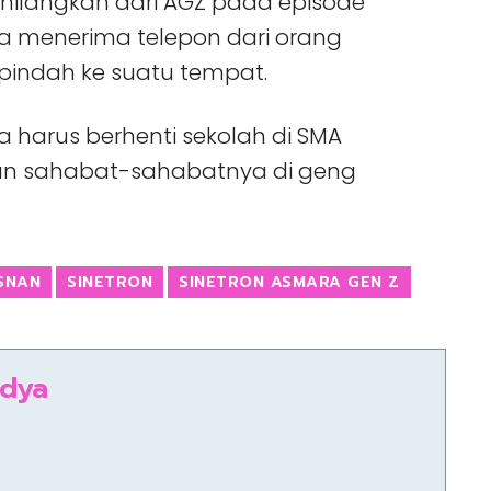
dihilangkan dari AGZ pada episode
ra menerima telepon dari orang
pindah ke suatu tempat.
 harus berhenti sekolah di SMA
kan sahabat-sahabatnya di geng
SNAN
SINETRON
SINETRON ASMARA GEN Z
ndya