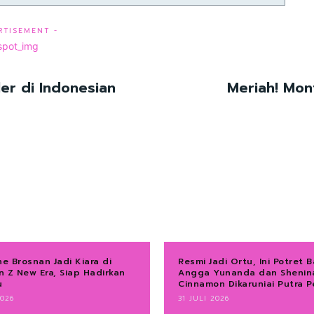
RTISEMENT -
er di Indonesian
Meriah! Mon
ne Brosnan Jadi Kiara di
Resmi Jadi Ortu, Ini Potret 
 Z New Era, Siap Hadirkan
Angga Yunanda dan Shenin
u
Cinnamon Dikaruniai Putra 
026
31 JULI 2026