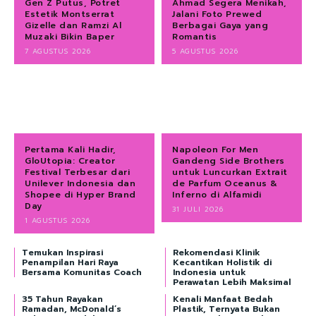
Gen Z Putus, Potret
Ahmad Segera Menikah,
Estetik Montserrat
Jalani Foto Prewed
Gizelle dan Ramzi Al
Berbagai Gaya yang
Muzaki Bikin Baper
Romantis
7 AGUSTUS 2026
5 AGUSTUS 2026
Pertama Kali Hadir,
Napoleon For Men
GloUtopia: Creator
Gandeng Side Brothers
Festival Terbesar dari
untuk Luncurkan Extrait
Unilever Indonesia dan
de Parfum Oceanus &
Shopee di Hyper Brand
Inferno di Alfamidi
Day
31 JULI 2026
1 AGUSTUS 2026
Temukan Inspirasi
Rekomendasi Klinik
Penampilan Hari Raya
Kecantikan Holistik di
Bersama Komunitas Coach
Indonesia untuk
Perawatan Lebih Maksimal
35 Tahun Rayakan
Kenali Manfaat Bedah
Ramadan, McDonald’s
Plastik, Ternyata Bukan