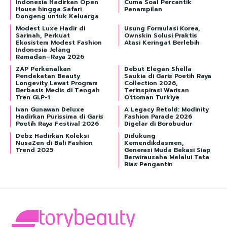
Indonesia Hadirkan Open
Cuma Soal Percantik
House hingga Safari
Penampilan
Dongeng untuk Keluarga
Modest Luxe Hadir di
Usung Formulasi Korea,
Sarinah, Perkuat
Ownskin Solusi Praktis
Ekosistem Modest Fashion
Atasi Keringat Berlebih
Indonesia Jelang
Ramadan–Raya 2026
ZAP Perkenalkan
Debut Elegan Shella
Pendekatan Beauty
Saukia di Garis Poetih Raya
Longevity Lewat Program
Collection 2026,
Berbasis Medis di Tengah
Terinspirasi Warisan
Tren GLP-1
Ottoman Turkiye
Ivan Gunawan Deluxe
A Legacy Retold: Modinity
Hadirkan Purissima di Garis
Fashion Parade 2026
Poetih Raya Festival 2026
Digelar di Borobudur
Debz Hadirkan Koleksi
Didukung
NusaZen di Bali Fashion
Kemendikdasmen,
Trend 2025
Generasi Muda Bekasi Siap
Berwirausaha Melalui Tata
Rias Pengantin