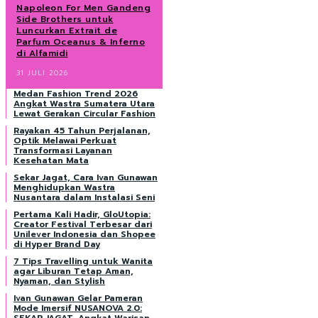
Napoleon For Men Gandeng
Side Brothers untuk
Luncurkan Extrait de
Parfum Oceanus & Inferno
di Alfamidi
31 JULI 2026
Medan Fashion Trend 2026
Angkat Wastra Sumatera Utara
Lewat Gerakan Circular Fashion
Rayakan 45 Tahun Perjalanan,
Optik Melawai Perkuat
Transformasi Layanan
Kesehatan Mata
Sekar Jagat, Cara Ivan Gunawan
Menghidupkan Wastra
Nusantara dalam Instalasi Seni
Pertama Kali Hadir, GloUtopia:
Creator Festival Terbesar dari
Unilever Indonesia dan Shopee
di Hyper Brand Day
7 Tips Travelling untuk Wanita
agar Liburan Tetap Aman,
Nyaman, dan Stylish
Ivan Gunawan Gelar Pameran
Mode Imersif NUSANOVA 2.0: