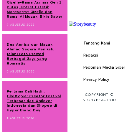
Gizelle-Rama Asmara Gen Z
Putus, Potret Estetik
Montserrat Gizelle dan
Ramzi Al Muzaki Bikin Baper
7 AGUSTUS 2026
Tentang Kami
Dea Annisa dan Mazaki
Ahmad Segera Menikah,
Jalani Foto Prewed
Redaksi
Berbagai Gaya yang
Romantis
Pedoman Media Siber
5 AGUSTUS 2026
Privacy Policy
Pertama Kali Hadir,
COPYRIGHT ©
GloUtopia: Creator Festival
STORYBEAUTYID
Terbesar dari Unilever
Indonesia dan Shopee di
Hyper Brand Day
1 AGUSTUS 2026