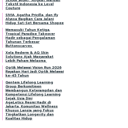
SEKAR JAGAT, Angkat Warisan
Tekstil Indonesia ke Level
Couture
SIVIA, Agatha Pricilla, dan Ify
Alyssa Bagikan Cara Jalani
Hidup Sat-Set Bersama Shopee
Memasuki Tahun Ketiga,
Tropical Paradise Takeover
Hadir sebagai Pengalaman
Tahunan Terbesar
Buttonscarves
Xela Rederm & AQ Skin
Solutions Ajak Masyarakat
Lebih Paham Melasma
Optik Melawai Vision Run 2026
Rayakan Hari Jadi Optik Melawai
ke-45 Tahun
Gentem Lifelong Learning
Group Berkomitmen
Membangun Keterampilan dan
Kompetensi Lifelong Learning
Sejak Usia Dini
AgeLetics Resmi Hadir di
Jakarta, Komunitas Wellness
Khusus Lansia yang Fokus
Tingkatkan Longevity dan
Kualitas Hidup