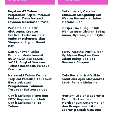
Rayakan 45 Tahun
Sekar Jagat, Cara Ivan
Perjalanan, Optik Melawai
Gunawan Menghidupkan
Perkuat Transformasi
Wastra Nusantara dalam
Layanan Kesehatan Mata
Instalasi Seni
Pertama Kali Hadir,
7 Tips Travelling untuk
GloUtopia: Creator
Wanita agar Liburan Tetap
Festival Terbesar dari
Aman, Nyaman, dan Stylish
Unilever Indonesia dan
Shopee di Hyper Brand
Day
Ivan Gunawan Gelar
SIVIA, Agatha Pricilla, dan
Pameran Mode Imersif
Ify Alyssa Bagikan Cara
NUSANOVA 2.0: SEKAR
Jalani Hidup Sat-Set
JAGAT, Angkat Warisan
Bersama Shopee
Tekstil Indonesia ke Level
Couture
Memasuki Tahun Ketiga,
Xela Rederm & AQ Skin
Tropical Paradise Takeover
Solutions Ajak Masyarakat
Hadir sebagai
Lebih Paham Melasma
Pengalaman Tahunan
Terbesar Buttonscarves
Optik Melawai Vision Run
Gentem Lifelong Learning
2026 Rayakan Hari Jadi
Group Berkomitmen
Optik Melawai ke-45
Membangun Keterampilan
Tahun
dan Kompetensi Lifelong
Learning Sejak Usia Dini