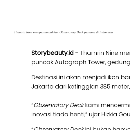
Thamrin Nine mempersembahkan Observatory Deck pertama di Indonesia
Storybeauty.id
– Thamrin Nine me
puncak Autograph Tower, gedung t
Destinasi ini akan menjadi iko
Jakarta dari ketinggian 385 mete
“
Observatory Deck
kami mencermin
inovasi tiada henti,” ujar Hizkia G
“
Observatory Deck
ini bukan hany