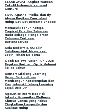
SEKAR JAGAT, Angkat Warisan
Tekstil Indonesia ke Level
Couture
SIVIA, Agatha Pricilla, dan Ify
Alyssa Bagikan Cara Jalani
Hidup Sat-Set Bersama Shopee
Memasuki Tahun Ketiga,
Tropical Paradise Takeover
Hadir sebagai Pengalaman
Tahunan Terbesar
Buttonscarves
Xela Rederm & AQ Skin
Solutions Ajak Masyarakat
Lebih Paham Melasma
Optik Melawai Vision Run 2026
Rayakan Hari Jadi Optik Melawai
ke-45 Tahun
Gentem Lifelong Learning
Group Berkomitmen
Membangun Keterampilan dan
Kompetensi Lifelong Learning
Sejak Usia Dini
AgeLetics Resmi Hadir di
Jakarta, Komunitas Wellness
Khusus Lansia yang Fokus
Tingkatkan Longevity dan
Kualitas Hidup