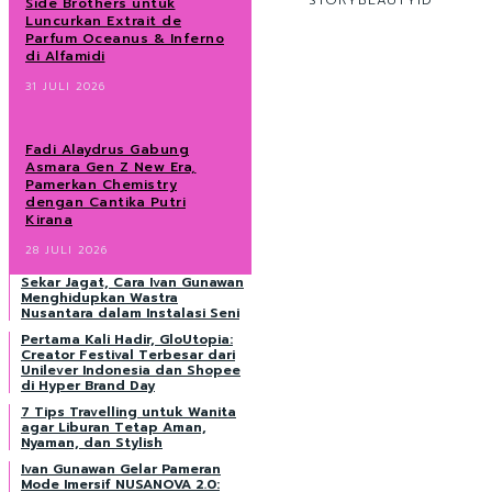
STORYBEAUTYID
Side Brothers untuk
Luncurkan Extrait de
Parfum Oceanus & Inferno
di Alfamidi
31 JULI 2026
Fadi Alaydrus Gabung
Asmara Gen Z New Era,
Pamerkan Chemistry
dengan Cantika Putri
Kirana
28 JULI 2026
Sekar Jagat, Cara Ivan Gunawan
Menghidupkan Wastra
Nusantara dalam Instalasi Seni
Pertama Kali Hadir, GloUtopia:
Creator Festival Terbesar dari
Unilever Indonesia dan Shopee
di Hyper Brand Day
7 Tips Travelling untuk Wanita
agar Liburan Tetap Aman,
Nyaman, dan Stylish
Ivan Gunawan Gelar Pameran
Mode Imersif NUSANOVA 2.0: