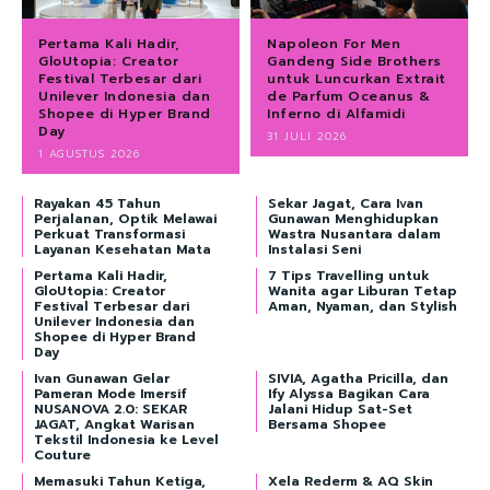
Pertama Kali Hadir,
Napoleon For Men
GloUtopia: Creator
Gandeng Side Brothers
Festival Terbesar dari
untuk Luncurkan Extrait
Unilever Indonesia dan
de Parfum Oceanus &
Shopee di Hyper Brand
Inferno di Alfamidi
Day
31 JULI 2026
1 AGUSTUS 2026
Rayakan 45 Tahun
Sekar Jagat, Cara Ivan
Perjalanan, Optik Melawai
Gunawan Menghidupkan
Perkuat Transformasi
Wastra Nusantara dalam
Layanan Kesehatan Mata
Instalasi Seni
Pertama Kali Hadir,
7 Tips Travelling untuk
GloUtopia: Creator
Wanita agar Liburan Tetap
Festival Terbesar dari
Aman, Nyaman, dan Stylish
Unilever Indonesia dan
Shopee di Hyper Brand
Day
Ivan Gunawan Gelar
SIVIA, Agatha Pricilla, dan
Pameran Mode Imersif
Ify Alyssa Bagikan Cara
NUSANOVA 2.0: SEKAR
Jalani Hidup Sat-Set
JAGAT, Angkat Warisan
Bersama Shopee
Tekstil Indonesia ke Level
Couture
Memasuki Tahun Ketiga,
Xela Rederm & AQ Skin