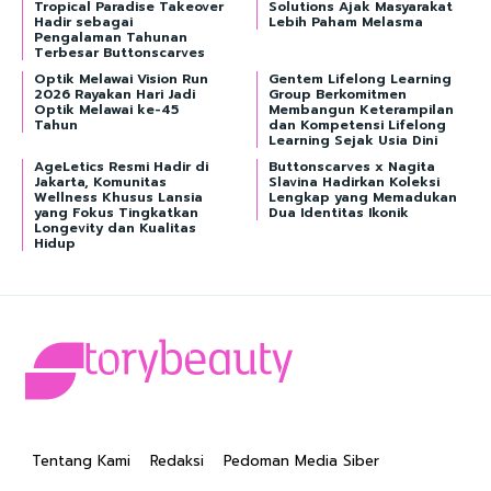
Tropical Paradise Takeover
Solutions Ajak Masyarakat
Hadir sebagai
Lebih Paham Melasma
Pengalaman Tahunan
Terbesar Buttonscarves
Optik Melawai Vision Run
Gentem Lifelong Learning
2026 Rayakan Hari Jadi
Group Berkomitmen
Optik Melawai ke-45
Membangun Keterampilan
Tahun
dan Kompetensi Lifelong
Learning Sejak Usia Dini
AgeLetics Resmi Hadir di
Buttonscarves x Nagita
Jakarta, Komunitas
Slavina Hadirkan Koleksi
Wellness Khusus Lansia
Lengkap yang Memadukan
yang Fokus Tingkatkan
Dua Identitas Ikonik
Longevity dan Kualitas
Hidup
Tentang Kami
Redaksi
Pedoman Media Siber