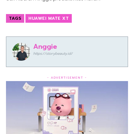
TAGS
HUAWEI MATE XT
Anggie
https://storybeauty.id/
- ADVERTISEMENT -