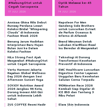
#NabungOtot untuk
Optik Melawai ke-45
Cegah Sarcopenia
Tahun
17 JULI 2026
14 JULI 2026
Annisaa Ghina Rilis Debut
Napoleon For Men
Runway Perdana Lewat
Gandeng Side Brothers
Koleksi Bridal “Whispering
untuk Luncurkan Extrait
Clouds” di Indonesia
de Parfum Oceanus &
Fashion Week 2026
Inferno di Alfamidi
Benang Jarum Hadirkan
Brand Minuman Detok
Interpretasi Baru Hujan
Lakukan Klarifikasi Ihwal
Bulan Juni ke Dalam
Isu Beredar di Masyarakat
Koleksi Fashion
HiLo Strong Fest Ajak
Teknologi AI Dorong
Masyarakat #NabungOtot
Transformasi Kesehatan
untuk Cegah Sarcopenia
Preventif di Indonesia
Vertu Harmoni Jakarta
EMC Healthcare Luncurkan
Rayakan Global Wellness
Digestive Center Layanan
Day 2026 dengan Sesi
Unggulan Baru Kesehatan
Afternoon Sunset Yoga
Saluran Cerna Terpadu
SOYJOY Nutrition Award
910Nineten Race 2026
2026 Jangkau 96 Kota,
Kembali Siap Digelar di
Dorong Inovasi Ahli Gizi
ICE BSD dan Tantang 3
untuk Indonesia Lebih
Ribu Pelari
Sehat
ZUS COFFEE Resmi Hadir
Elara Skin Indonesia