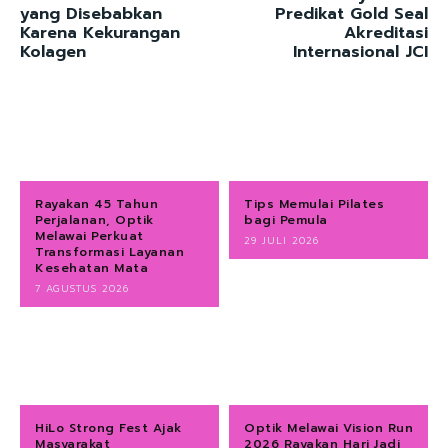
yang Disebabkan
Predikat Gold Seal
Karena Kekurangan
Akreditasi
Kolagen
Internasional JCI
Rayakan 45 Tahun
Tips Memulai Pilates
Perjalanan, Optik
bagi Pemula
Melawai Perkuat
29 JULI 2026
Transformasi Layanan
Kesehatan Mata
7 AGUSTUS 2026
HiLo Strong Fest Ajak
Optik Melawai Vision Run
Masyarakat
2026 Rayakan Hari Jadi