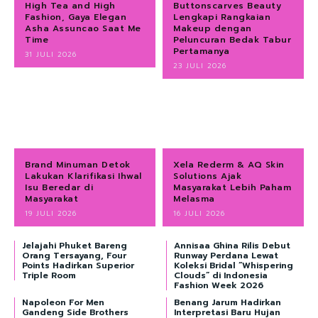
High Tea and High
Buttonscarves Beauty
Fashion, Gaya Elegan
Lengkapi Rangkaian
Asha Assuncao Saat Me
Makeup dengan
Time
Peluncuran Bedak Tabur
Pertamanya
31 JULI 2026
23 JULI 2026
Brand Minuman Detok
Xela Rederm & AQ Skin
Lakukan Klarifikasi Ihwal
Solutions Ajak
Isu Beredar di
Masyarakat Lebih Paham
Masyarakat
Melasma
19 JULI 2026
16 JULI 2026
Jelajahi Phuket Bareng
Annisaa Ghina Rilis Debut
Orang Tersayang, Four
Runway Perdana Lewat
Points Hadirkan Superior
Koleksi Bridal “Whispering
Triple Room
Clouds” di Indonesia
Fashion Week 2026
Napoleon For Men
Benang Jarum Hadirkan
Gandeng Side Brothers
Interpretasi Baru Hujan