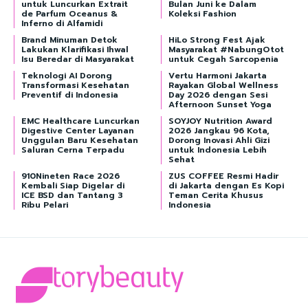
untuk Luncurkan Extrait
Bulan Juni ke Dalam
de Parfum Oceanus &
Koleksi Fashion
Inferno di Alfamidi
Brand Minuman Detok
HiLo Strong Fest Ajak
Lakukan Klarifikasi Ihwal
Masyarakat #NabungOtot
Isu Beredar di Masyarakat
untuk Cegah Sarcopenia
Teknologi AI Dorong
Vertu Harmoni Jakarta
Transformasi Kesehatan
Rayakan Global Wellness
Preventif di Indonesia
Day 2026 dengan Sesi
Afternoon Sunset Yoga
EMC Healthcare Luncurkan
SOYJOY Nutrition Award
Digestive Center Layanan
2026 Jangkau 96 Kota,
Unggulan Baru Kesehatan
Dorong Inovasi Ahli Gizi
Saluran Cerna Terpadu
untuk Indonesia Lebih
Sehat
910Nineten Race 2026
ZUS COFFEE Resmi Hadir
Kembali Siap Digelar di
di Jakarta dengan Es Kopi
ICE BSD dan Tantang 3
Teman Cerita Khusus
Ribu Pelari
Indonesia