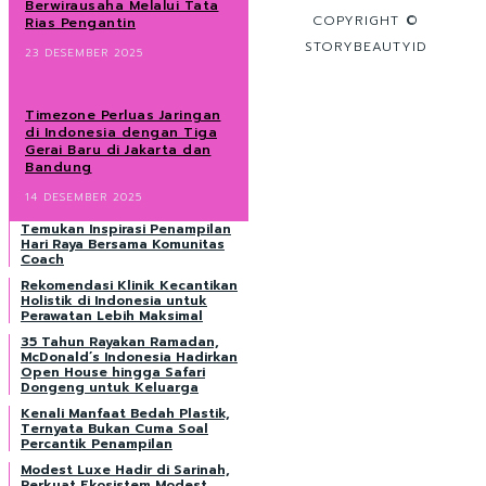
Berwirausaha Melalui Tata
COPYRIGHT ©
Rias Pengantin
STORYBEAUTYID
23 DESEMBER 2025
Timezone Perluas Jaringan
di Indonesia dengan Tiga
Gerai Baru di Jakarta dan
Bandung
14 DESEMBER 2025
Temukan Inspirasi Penampilan
Hari Raya Bersama Komunitas
Coach
Rekomendasi Klinik Kecantikan
Holistik di Indonesia untuk
Perawatan Lebih Maksimal
35 Tahun Rayakan Ramadan,
McDonald’s Indonesia Hadirkan
Open House hingga Safari
Dongeng untuk Keluarga
Kenali Manfaat Bedah Plastik,
Ternyata Bukan Cuma Soal
Percantik Penampilan
Modest Luxe Hadir di Sarinah,
Perkuat Ekosistem Modest