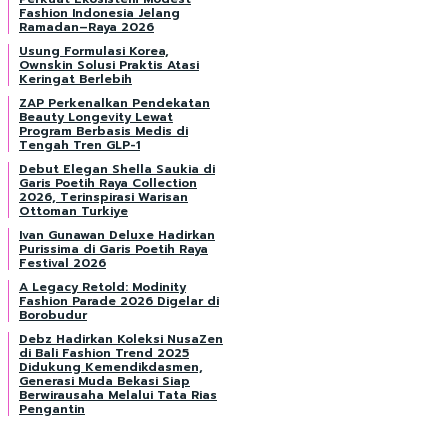
Fashion Indonesia Jelang
Ramadan–Raya 2026
Usung Formulasi Korea,
Ownskin Solusi Praktis Atasi
Keringat Berlebih
ZAP Perkenalkan Pendekatan
Beauty Longevity Lewat
Program Berbasis Medis di
Tengah Tren GLP-1
Debut Elegan Shella Saukia di
Garis Poetih Raya Collection
2026, Terinspirasi Warisan
Ottoman Turkiye
Ivan Gunawan Deluxe Hadirkan
Purissima di Garis Poetih Raya
Festival 2026
A Legacy Retold: Modinity
Fashion Parade 2026 Digelar di
Borobudur
Debz Hadirkan Koleksi NusaZen
di Bali Fashion Trend 2025
Didukung Kemendikdasmen,
Generasi Muda Bekasi Siap
Berwirausaha Melalui Tata Rias
Pengantin