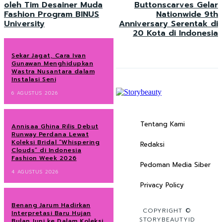
oleh Tim Desainer Muda
Buttonscarves Gelar
Fashion Program BINUS
Nationwide 9th
University
Anniversary Serentak di
20 Kota di Indonesia
Sekar Jagat, Cara Ivan
Gunawan Menghidupkan
Wastra Nusantara dalam
Instalasi Seni
6 AGUSTUS 2026
Tentang Kami
Annisaa Ghina Rilis Debut
Runway Perdana Lewat
Koleksi Bridal “Whispering
Redaksi
Clouds” di Indonesia
Fashion Week 2026
Pedoman Media Siber
4 AGUSTUS 2026
Privacy Policy
Benang Jarum Hadirkan
COPYRIGHT ©
Interpretasi Baru Hujan
STORYBEAUTYID
Bulan Juni ke Dalam Koleksi