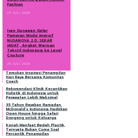
Fashion
27 JULI 2026
Ivan Gunawan Gelar
Pameran Mode Imersif
NUSANOVA 2.0: SEKAR
JAGAT, Angkat Warisan
Tekstil Indonesia ke Level
Couture
26 JULI 2026
Temukan Inspirasi Penampilan
Hari Raya Bersama Komunitas
Coach
Rekomendasi Klinik Kecantikan
Holistik di Indonesia untuk
Perawatan Lebih Maksimal
35 Tahun Rayakan Ramadan,
McDonald’s Indonesia Hadirkan
Open House hingga Safari
Dongeng untuk Keluarga
Kenali Manfaat Bedah Plastik,
Ternyata Bukan Cuma Soal
Percantik Penampilan