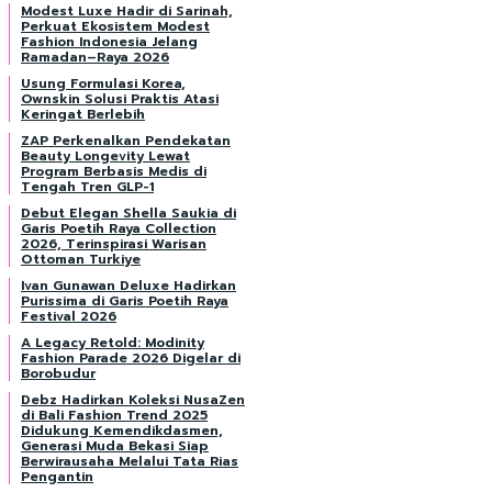
Modest Luxe Hadir di Sarinah,
Perkuat Ekosistem Modest
Fashion Indonesia Jelang
Ramadan–Raya 2026
Usung Formulasi Korea,
Ownskin Solusi Praktis Atasi
Keringat Berlebih
ZAP Perkenalkan Pendekatan
Beauty Longevity Lewat
Program Berbasis Medis di
Tengah Tren GLP-1
Debut Elegan Shella Saukia di
Garis Poetih Raya Collection
2026, Terinspirasi Warisan
Ottoman Turkiye
Ivan Gunawan Deluxe Hadirkan
Purissima di Garis Poetih Raya
Festival 2026
A Legacy Retold: Modinity
Fashion Parade 2026 Digelar di
Borobudur
Debz Hadirkan Koleksi NusaZen
di Bali Fashion Trend 2025
Didukung Kemendikdasmen,
Generasi Muda Bekasi Siap
Berwirausaha Melalui Tata Rias
Pengantin