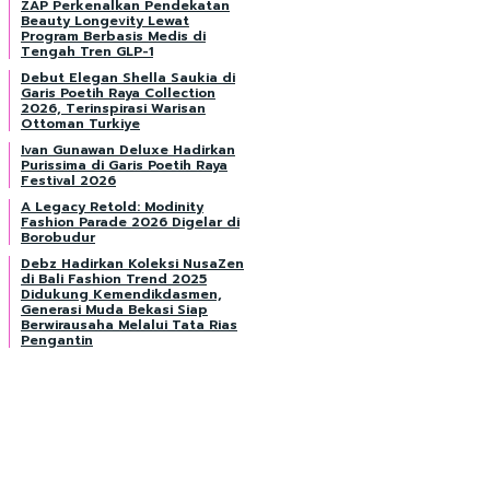
ZAP Perkenalkan Pendekatan
Beauty Longevity Lewat
Program Berbasis Medis di
Tengah Tren GLP-1
Debut Elegan Shella Saukia di
Garis Poetih Raya Collection
2026, Terinspirasi Warisan
Ottoman Turkiye
Ivan Gunawan Deluxe Hadirkan
Purissima di Garis Poetih Raya
Festival 2026
A Legacy Retold: Modinity
Fashion Parade 2026 Digelar di
Borobudur
Debz Hadirkan Koleksi NusaZen
di Bali Fashion Trend 2025
Didukung Kemendikdasmen,
Generasi Muda Bekasi Siap
Berwirausaha Melalui Tata Rias
Pengantin