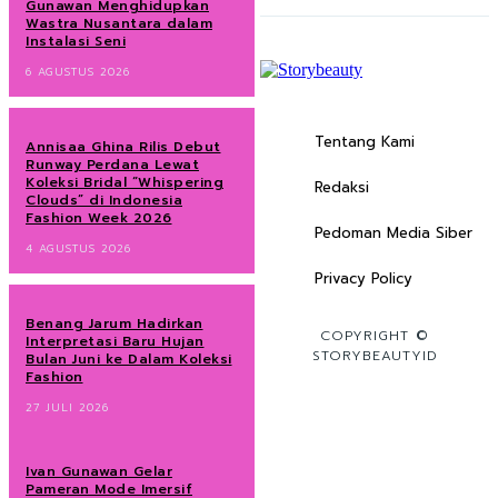
Gunawan Menghidupkan
Wastra Nusantara dalam
Instalasi Seni
6 AGUSTUS 2026
Tentang Kami
Annisaa Ghina Rilis Debut
Runway Perdana Lewat
Koleksi Bridal “Whispering
Redaksi
Clouds” di Indonesia
Fashion Week 2026
Pedoman Media Siber
4 AGUSTUS 2026
Privacy Policy
Benang Jarum Hadirkan
COPYRIGHT ©
Interpretasi Baru Hujan
STORYBEAUTYID
Bulan Juni ke Dalam Koleksi
Fashion
27 JULI 2026
Ivan Gunawan Gelar
Pameran Mode Imersif