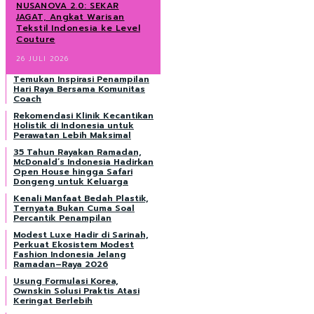
NUSANOVA 2.0: SEKAR
JAGAT, Angkat Warisan
Tekstil Indonesia ke Level
Couture
26 JULI 2026
Temukan Inspirasi Penampilan
Hari Raya Bersama Komunitas
Coach
Rekomendasi Klinik Kecantikan
Holistik di Indonesia untuk
Perawatan Lebih Maksimal
35 Tahun Rayakan Ramadan,
McDonald’s Indonesia Hadirkan
Open House hingga Safari
Dongeng untuk Keluarga
Kenali Manfaat Bedah Plastik,
Ternyata Bukan Cuma Soal
Percantik Penampilan
Modest Luxe Hadir di Sarinah,
Perkuat Ekosistem Modest
Fashion Indonesia Jelang
Ramadan–Raya 2026
Usung Formulasi Korea,
Ownskin Solusi Praktis Atasi
Keringat Berlebih