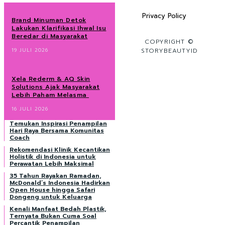
Privacy Policy
Brand Minuman Detok
Lakukan Klarifikasi Ihwal Isu
Beredar di Masyarakat
COPYRIGHT ©
19 JULI 2026
STORYBEAUTYID
Xela Rederm & AQ Skin
Solutions Ajak Masyarakat
Lebih Paham Melasma
16 JULI 2026
Temukan Inspirasi Penampilan
Hari Raya Bersama Komunitas
Coach
Rekomendasi Klinik Kecantikan
Holistik di Indonesia untuk
Perawatan Lebih Maksimal
35 Tahun Rayakan Ramadan,
McDonald’s Indonesia Hadirkan
Open House hingga Safari
Dongeng untuk Keluarga
Kenali Manfaat Bedah Plastik,
Ternyata Bukan Cuma Soal
Percantik Penampilan