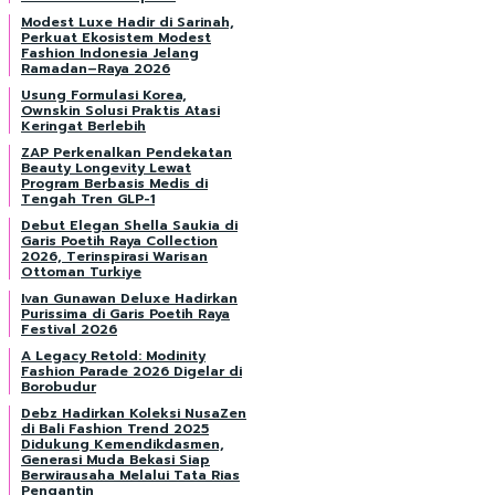
Modest Luxe Hadir di Sarinah,
Perkuat Ekosistem Modest
Fashion Indonesia Jelang
Ramadan–Raya 2026
Usung Formulasi Korea,
Ownskin Solusi Praktis Atasi
Keringat Berlebih
ZAP Perkenalkan Pendekatan
Beauty Longevity Lewat
Program Berbasis Medis di
Tengah Tren GLP-1
Debut Elegan Shella Saukia di
Garis Poetih Raya Collection
2026, Terinspirasi Warisan
Ottoman Turkiye
Ivan Gunawan Deluxe Hadirkan
Purissima di Garis Poetih Raya
Festival 2026
A Legacy Retold: Modinity
Fashion Parade 2026 Digelar di
Borobudur
Debz Hadirkan Koleksi NusaZen
di Bali Fashion Trend 2025
Didukung Kemendikdasmen,
Generasi Muda Bekasi Siap
Berwirausaha Melalui Tata Rias
Pengantin