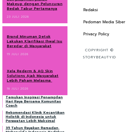
Makeup dengan Peluncuran
Bedak Tabur Pertamanya
Redaksi
23 JULI 2026
Pedoman Media Siber
Privacy Policy
Brand Minuman Detok
Lakukan Klarifikasi Ihwal Isu
Beredar di Masyarakat
COPYRIGHT ©
19 JULI 2026
STORYBEAUTYID
Xela Rederm & AQ Skin
Solutions Ajak Masyarakat
Lebih Paham Melasma
16 JULI 2026
Temukan Inspirasi Penampilan
Hari Raya Bersama Komunitas
Coach
Rekomendasi Klinik Kecantikan
Holistik di Indonesia untuk
Perawatan Lebih Maksimal
35 Tahun Rayakan Ramadan,