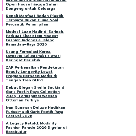
McDonald’s Indonesia Hadirkan
Open House hingga Safari
Dongeng untuk Keluarga
Kenali Manfaat Bedah Plastik,
Ternyata Bukan Cuma Soal
Percantik Penampilan
Modest Luxe Hadir di Sarinah,
Perkuat Ekosistem Modest
Fashion Indonesia Jelang
Ramadan–Raya 2026
Usung Formulasi Korea,
Ownskin Solusi Praktis Atasi
Keringat Berlebih
ZAP Perkenalkan Pendekatan
Beauty Longevity Lewat
Program Berbasis Medis di
Tengah Tren GLP-1
Debut Elegan Shella Saukia di
Garis Poetih Raya Collection
2026, Terinspirasi Warisan
Ottoman Turkiye
Ivan Gunawan Deluxe Hadirkan
Purissima di Garis Poetih Raya
Festival 2026
A Legacy Retold: Modinity
Fashion Parade 2026 Digelar di
Borobudur