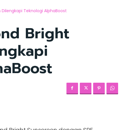
Dilengkapi Teknologi AlphaBoost
nd Bright
engkapi
haBoost