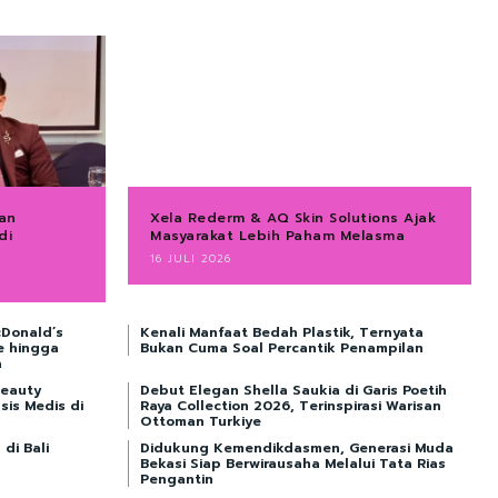
an
Xela Rederm & AQ Skin Solutions Ajak
di
Masyarakat Lebih Paham Melasma
16 JULI 2026
Donald’s
Kenali Manfaat Bedah Plastik, Ternyata
e hingga
Bukan Cuma Soal Percantik Penampilan
a
Beauty
Debut Elegan Shella Saukia di Garis Poetih
sis Medis di
Raya Collection 2026, Terinspirasi Warisan
Ottoman Turkiye
di Bali
Didukung Kemendikdasmen, Generasi Muda
Bekasi Siap Berwirausaha Melalui Tata Rias
Pengantin