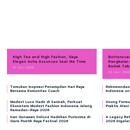
High Tea and High Fashion, Gaya
Buttonsca
Elegan Asha Assuncao Saat Me Time
Rangkaian
Bedak Tab
31 JULI 2026
23 JULI 2026
Temukan Inspirasi Penampilan Hari Raya
Rekomendasi 
Bersama Komunitas Coach
Indonesia un
Modest Luxe Hadir di Sarinah, Perkuat
Usung Formul
Ekosistem Modest Fashion Indonesia Jelang
Praktis Atasi
Ramadan–Raya 2026
Ivan Gunawan Deluxe Hadirkan Purissima di
A Legacy Ret
Garis Poetih Raya Festival 2026
2026 Digelar