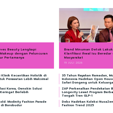
rves Beauty Lengkapi
Brand Minuman Detok Lakuk
 Makeup dengan Peluncuran
Klarifikasi Ihwal Isu Beredar 
ur Pertamanya
Masyarakat
19 JULI 2026
Klinik Kecantikan Holistik di
35 Tahun Rayakan Ramadan, Mc
tuk Perawatan Lebih Maksimal
Indonesia Hadirkan Open Hous
Safari Dongeng untuk Keluarg
asi Korea, Ownskin Solusi
ZAP Perkenalkan Pendekatan 
 Keringat Berlebih
Longevity Lewat Program Berba
Tengah Tren GLP-1
old: Modinity Fashion Parade
Debz Hadirkan Koleksi NusaZen 
 di Borobudur
Fashion Trend 2025