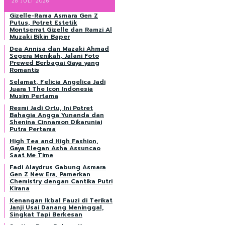
28 JULI 2026
Gizelle-Rama Asmara Gen Z
Putus, Potret Estetik
Montserrat Gizelle dan Ramzi Al
Muzaki Bikin Baper
Dea Annisa dan Mazaki Ahmad
Segera Menikah, Jalani Foto
Prewed Berbagai Gaya yang
Romantis
Selamat, Felicia Angelica Jadi
Juara 1 The Icon Indonesia
Musim Pertama
Resmi Jadi Ortu, Ini Potret
Bahagia Angga Yunanda dan
Shenina Cinnamon Dikaruniai
Putra Pertama
High Tea and High Fashion,
Gaya Elegan Asha Assuncao
Saat Me Time
Fadi Alaydrus Gabung Asmara
Gen Z New Era, Pamerkan
Chemistry dengan Cantika Putri
Kirana
Kenangan Ikbal Fauzi di Terikat
Janji Usai Danang Meninggal,
Singkat Tapi Berkesan