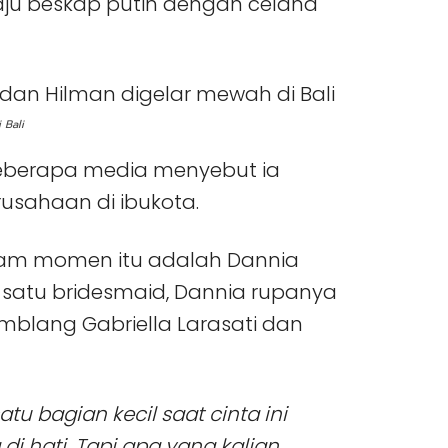
ju beskap putih dengan celana
 Bali
 Beberapa media menyebut ia
usahaan di ibukota.
alam momen itu adalah Dannia
ah satu bridesmaid, Dannia rupanya
mblang Gabriella Larasati dan
u bagian kecil saat cinta ini
di hati. Tapi apa yang kalian