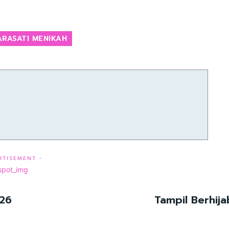
ARASATI MENIKAH
RTISEMENT -
026
Tampil Berhij