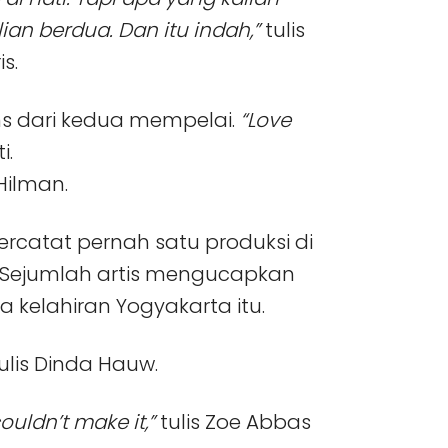
an berdua. Dan itu indah,”
tulis
s.
s dari kedua mempelai.
“Love
i.
 Hilman.
ercatat pernah satu produksi di
2. Sejumlah artis mengucapkan
 kelahiran Yogyakarta itu.
ulis Dinda Hauw.
uldn’t make it,”
tulis Zoe Abbas