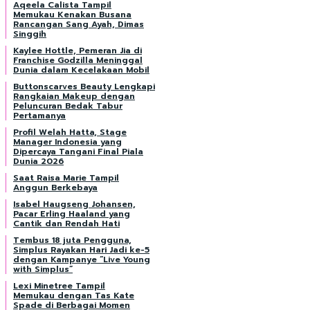
Aqeela Calista Tampil
Memukau Kenakan Busana
Rancangan Sang Ayah, Dimas
Singgih
Kaylee Hottle, Pemeran Jia di
Franchise Godzilla Meninggal
Dunia dalam Kecelakaan Mobil
Buttonscarves Beauty Lengkapi
Rangkaian Makeup dengan
Peluncuran Bedak Tabur
Pertamanya
Profil Welah Hatta, Stage
Manager Indonesia yang
Dipercaya Tangani Final Piala
Dunia 2026
Saat Raisa Marie Tampil
Anggun Berkebaya
Isabel Haugseng Johansen,
Pacar Erling Haaland yang
Cantik dan Rendah Hati
Tembus 18 juta Pengguna,
Simplus Rayakan Hari Jadi ke-5
dengan Kampanye “Live Young
with Simplus”
Lexi Minetree Tampil
Memukau dengan Tas Kate
Spade di Berbagai Momen