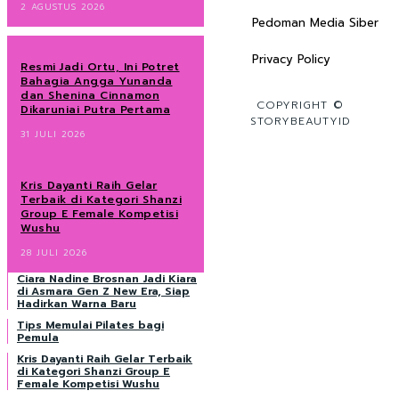
2 AGUSTUS 2026
Pedoman Media Siber
Privacy Policy
Resmi Jadi Ortu, Ini Potret
Bahagia Angga Yunanda
dan Shenina Cinnamon
COPYRIGHT ©
Dikaruniai Putra Pertama
STORYBEAUTYID
31 JULI 2026
Kris Dayanti Raih Gelar
Terbaik di Kategori Shanzi
Group E Female Kompetisi
Wushu
28 JULI 2026
Ciara Nadine Brosnan Jadi Kiara
di Asmara Gen Z New Era, Siap
Hadirkan Warna Baru
Tips Memulai Pilates bagi
Pemula
Kris Dayanti Raih Gelar Terbaik
di Kategori Shanzi Group E
Female Kompetisi Wushu