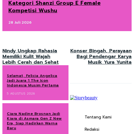
Kategori Shanzi Group E Female
Kompetisi Wushu
28 Juli 2026
Nindy Ungkap Rahasia
Konser Bingah, Perayaan
Memiliki Kulit Wajah
Bagi Pendengar Karya
Lebih Cerah dan Sehat
Musik Yura Yunita
Selamat, Felicia Angelica
Jadi Juara 1 The Icon
Indonesia Musim Pertama
5 AGUSTUS 2026
Ciara Nadine Brosnan Jadi
Tentang Kami
Kiara di Asmara Gen Z New
Era, Siap Hadirkan Warna
Baru
Redaksi