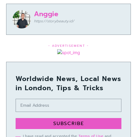
Anggie
https://storybeauty.id/
- ADVERTISEMENT -
Worldwide News, Local News
in London, Tips & Tricks
SUBSCRIBE
I have read and accepted the
Terms of Use
and