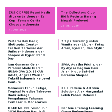
ZUS COFFEE Resmi Hadir
The Collectors Club
di Jakarta dengan Es
Bidik Pecinta Barang
Kopi Teman Cerita
Mewah Preloved
Khusus Indonesia
28 MEI 2026
7 JUNI 2026
Pertama Kali Hadir,
7 Tips Travelling untuk
GloUtopia: Creator
Wanita agar Liburan Tetap
Festival Terbesar dari
Aman, Nyaman, dan Stylish
Unilever Indonesia dan
Shopee di Hyper Brand
Day
Ivan Gunawan Gelar
SIVIA, Agatha Pricilla, dan
Pameran Mode Imersif
Ify Alyssa Bagikan Cara
NUSANOVA 2.0: SEKAR
Jalani Hidup Sat-Set
JAGAT, Angkat Warisan
Bersama Shopee
Tekstil Indonesia ke Level
Couture
Memasuki Tahun Ketiga,
Xela Rederm & AQ Skin
Tropical Paradise Takeover
Solutions Ajak Masyarakat
Hadir sebagai
Lebih Paham Melasma
Pengalaman Tahunan
Terbesar Buttonscarves
Optik Melawai Vision Run
Gentem Lifelong Learning
2026 Rayakan Hari Jadi
Group Berkomitmen